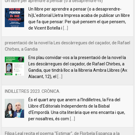
Chirbes, a Gandia
Ens plau convidar-vos a la presentació de la novel·la
Les descàrregues del caçador, de Rafael Chirbes, a
Gandia, que tindrà lloc a la llibreria Ambra Llibres (Av.
Alacant, 12), el
[...]
INDILLETRES 2023. CRÒNICA.
És el quart any que anem a l’Indilletres, la Fira del
Llibre d’Editorials Independents de la Bisbal
d’Empordà. Una cita literària que ens encanta i que,
per nosaltres, és com
[...]
Filipa Leal recita el poema "Estimar", de Florbela Espanca a la
RTP2 de Portugal
La poeta Filipa Leal, una de les veus més reeixides de la lírica
lusitana actual, va tindre l’amabilitat de llegir el poema “Estimar”
de Florbela Espanca al programa de literatura
[...]
Florbela Espanca, la diva de les lletres portugueses