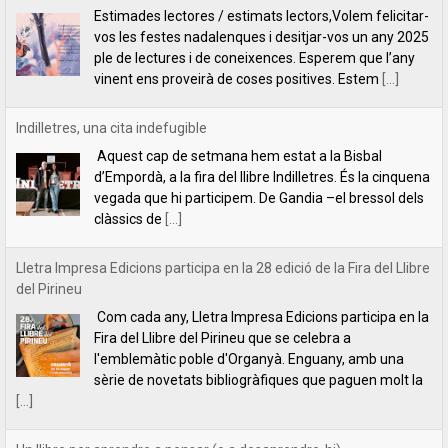
d’Empordà, a la fira del llibre Indilletres. És la cinquena
vegada que hi participem. De Gandia –el bressol dels
clàssics de
[...]
Lletra Impresa Edicions participa en la 28 edició de la Fira del Llibre
del Pirineu
Com cada any, Lletra Impresa Edicions participa en la
Fira del Llibre del Pirineu que se celebra a
l'emblemàtic poble d'Organyà. Enguany, amb una
sèrie de novetats bibliogràfiques que paguen molt la
[...]
Un llibre per aprendre a pensar (o a desaprendre-hi)
Un llibre per aprendre a pensar (o a desaprendre-
hi)L’editorial Lletra Impresa acaba de publicar un llibre
que fa que pensar: Per què pensem el que pensem,
de Vicent Botella i
[...]
presentació de la novel·la Les descàrregues del caçador, de Rafael