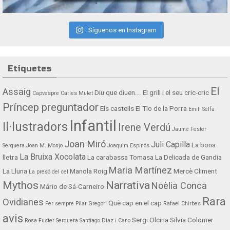
Síguenos en Instagram
Etiquetes
El
Assaig
Diu que diuen...
El grill i el seu cric-cric
Capvespre
Carles Mulet
Príncep preguntador
Els castells
El Tio de la Porra
Emili Selfa
Infantil
Il·lustradors
Irene Verdú
Jaume Fester
Joan Miró
Juli Capilla
La bona
Serquera
Joan M. Monjo
Joaquim Espinós
La Bruixa Xocolata
lletra
La carabassa Tomasa
La Delicada de Gandia
Maria Martínez
La Lluna
Manola Roig
Mercè Climent
La presó del cel
Mythos
Narrativa
Noèlia Conca
Mário de Sá-Carneiro
Rara
Ovidianes
Què cap en el cap
Per sempre
Pilar Gregori
Rafael Chirbes
avis
Sergi Olcina
Silvia Colomer
Rosa Fuster Serquera
Santiago Diaz i Cano