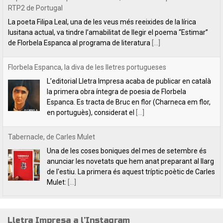
L’editorial Lletra Impresa acaba de publicar en català
la primera obra íntegra de poesia de Florbela
Espanca. Es tracta de Bruc en flor (Charneca em flor,
en portuguès), considerat el
[...]
Tabernacle, de Carles Mulet
Una de les coses boniques del mes de setembre és
anunciar les novetats que hem anat preparant al llarg
de l'estiu. La primera és aquest tríptic poètic de Carles
Mulet:
[...]
Lletra Impresa aposta per la poesia en clau feminista amb motiu
del 8 de Març
L’editorial Lletra Impresa Edicions acaba de publicar
dos títols de poesia que aposten, clarament i sense
fissures, per autores feministes. D’una banda, han
tret a la llum editorial el poemari
[...]
Lletra Impresa a l’Instagram