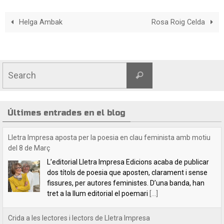
Helga Ambak
Rosa Roig Celda
Últimes entrades en el blog
Crida a les lectores i lectors de Lletra Impresa
Estimades lectores / estimats lectors,Volem felicitar-
vos les festes nadalenques i desitjar-vos un any 2025
ple de lectures i de coneixences. Esperem que l’any
vinent ens proveirà de coses positives. Estem
[...]
Indilletres, una cita indefugible
Aquest cap de setmana hem estat a la Bisbal