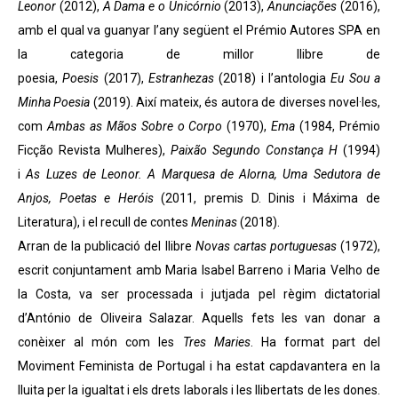
Leonor
(2012),
A Dama e o Unicórnio
(2013),
Anunciações
(2016),
amb el qual va guanyar l’any següent el Prémio Autores SPA en
la categoria de millor llibre de
poesia,
Poesis
(2017),
Estranhezas
(2018) i l’antologia
Eu Sou a
Minha Poesia
(2019). Així mateix, és autora de diverses novel·les,
com
Ambas as Mãos Sobre o Corpo
(1970),
Ema
(1984, Prémio
Ficção Revista Mulheres),
Paixão Segundo Constança H
(1994)
i
As Luzes de Leonor. A Marquesa de Alorna, Uma Sedutora de
Anjos, Poetas e Heróis
(2011, premis D. Dinis i Máxima de
Literatura), i el recull de contes
Meninas
(2018).
Arran de la publicació del llibre
Novas cartas portuguesas
(1972),
escrit conjuntament amb Maria Isabel Barreno i Maria Velho de
la Costa, va ser processada i jutjada pel règim dictatorial
d’António de Oliveira Salazar. Aquells fets les van donar a
conèixer al món com les
Tres Maries
. Ha format part del
Moviment Feminista de Portugal i ha estat capdavantera en la
lluita per la igualtat i els drets laborals i les llibertats de les dones.