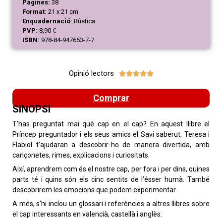
Pàgines:
38
Format:
21 x 21 cm
Enquadernació:
Rústica
PVP:
8,90 €
ISBN:
978-84-947653-7-7
Opinió lectors





Comprar
SINOPSI
T’has preguntat mai què cap en el cap? En aquest llibre el
Príncep preguntador i els seus amics el Savi saberut, Teresa i
Flabiol t’ajudaran a descobrir-ho de manera divertida, amb
cançonetes, rimes, explicacions i curiositats.
Així, aprendrem com és el nostre cap, per fora i per dins, quines
parts té i quins són els cinc sentits de l’ésser humà. També
descobrirem les emocions que podem experimentar.
A més, s’hi inclou un glossari i referències a altres llibres sobre
el cap interessants en valencià, castellà i anglès.