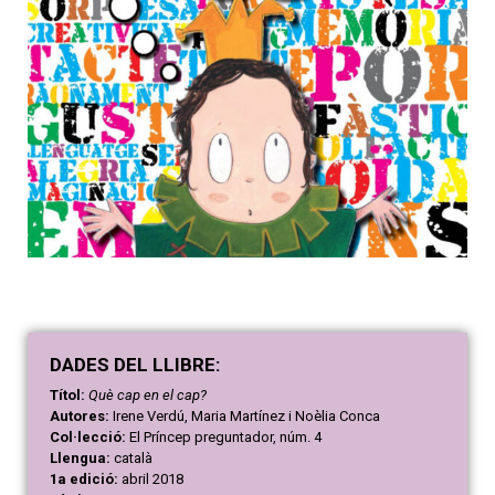
DAD
ES
DEL LLIBRE:
Títol:
Què cap en el cap?
Autores:
Irene Verdú, Maria Martínez i Noèlia Conca
Col·lecció:
El Príncep preguntador, núm. 4
Llengua:
català
1a edició:
abril 2018