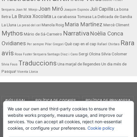
Joan Miró
Juli Capilla
La bona
Serquera
Joan M. Monjo
Joaquim Espinós
La Bruixa Xocolata
lletra
La carabassa Tomasa
La Delicada de Gandia
Maria Martínez
La Lluna
Manola Roig
Mercè Climent
La presó del cel
Mythos
Narrativa
Noèlia Conca
Mário de Sá-Carneiro
Rara
Ovidianes
Què cap en el cap
Per sempre
Pilar Gregori
Rafael Chirbes
avis
Sergi Olcina
Silvia Colomer
Rosa Fuster Serquera
Santiago Diaz i Cano
Traduccions
Una marjal de llegendes
Un dia més de
Silvia Faus
Pasqua!
Vicenta Llorca
AVÍS LEGAL
POLÍTICA DE COOKIES
POLÍTICA DE PRIVADESA
We use our own and third-party cookies to ensure the
CONDICIONS DE COMPRA
EL MEU COMPTE
website works properly, measure usage, and improve our
services. You can accept all cookies, reject non-essential
© Lletra Impresa Edicions, 2019
cookies, or configure your preferences.
Cookie policy