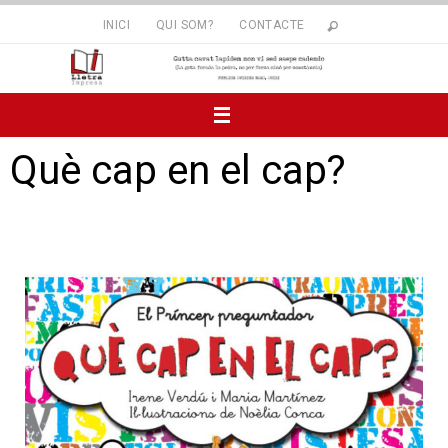
INICI
QUI SOM?
CONTACTE
Què cap en el cap?