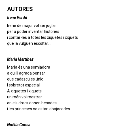
AUTORES
Irene Verdú
Irene de major vol ser joglar
per a poder inventar històries
i contar-les a totes les xiquetes i xiquets
que la vulguen escoltar….
Maria Martínez
Maria és una somiadora
a qui li agrada pensar
que cadascú és únic
i sobretot especial.
A xiquetes i xiquets
un món vol mostrar
on els dracs donen besades
i les princeses no estan abajocades.
Noèlia Conca