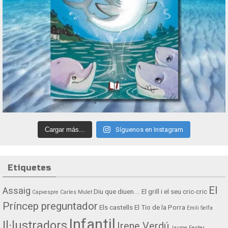
Cargar más...
Síguenos en Instagram
Etiquetes
El
Assaig
Diu que diuen...
El grill i el seu cric-cric
Capvespre
Carles Mulet
Príncep preguntador
Els castells
El Tio de la Porra
Emili Selfa
Infantil
Il·lustradors
Irene Verdú
Jaume Fester