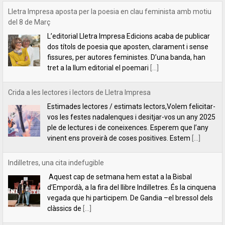
Crida a les lectores i lectors de Lletra Impresa
Estimades lectores / estimats lectors,Volem felicitar-
vos les festes nadalenques i desitjar-vos un any 2025
ple de lectures i de coneixences. Esperem que l’any
vinent ens proveirà de coses positives. Estem
[...]
Indilletres, una cita indefugible
Aquest cap de setmana hem estat a la Bisbal
d’Empordà, a la fira del llibre Indilletres. És la cinquena
vegada que hi participem. De Gandia –el bressol dels
clàssics de
[...]
Lletra Impresa Edicions participa en la 28 edició de la Fira del Llibre
del Pirineu
Com cada any, Lletra Impresa Edicions participa en la
Fira del Llibre del Pirineu que se celebra a
l'emblemàtic poble d'Organyà. Enguany, amb una
sèrie de novetats bibliogràfiques que paguen molt la
[...]