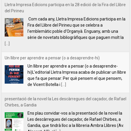
Un llibre per aprendre a pensar (o a desaprendre-hi)
Un llibre per aprendre a pensar (o a desaprendre-
hi)L’editorial Lletra Impresa acaba de publicar un llibre
que fa que pensar: Per què pensem el que pensem,
de Vicent Botella i
[...]
presentació de la novel·la Les descàrregues del caçador, de Rafael
Chirbes, a Gandia
Ens plau convidar-vos a la presentació de la novel·la
Les descàrregues del caçador, de Rafael Chirbes, a
Gandia, que tindrà lloc a la llibreria Ambra Llibres (Av.
Alacant, 12), el
[...]
INDILLETRES 2023. CRÒNICA.
És el quart any que anem a l’Indilletres, la Fira del
Llibre d’Editorials Independents de la Bisbal
d’Empordà. Una cita literària que ens encanta i que,
per nosaltres, és com
[...]