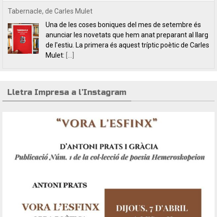
Lletra Impresa aposta per la poesia en clau feminista amb motiu
del 8 de Març
L’editorial Lletra Impresa Edicions acaba de publicar
dos títols de poesia que aposten, clarament i sense
fissures, per autores feministes. D’una banda, han
tret a la llum editorial el poemari
[...]
Lletra Impresa a l’Instagram