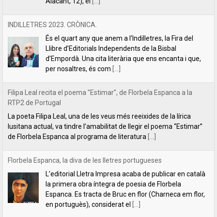
Filipa Leal recita el poema "Estimar", de Florbela Espanca a la
RTP2 de Portugal
La poeta Filipa Leal, una de les veus més reeixides de la lírica
lusitana actual, va tindre l’amabilitat de llegir el poema “Estimar”
de Florbela Espanca al programa de literatura
[...]
Florbela Espanca, la diva de les lletres portugueses
L’editorial Lletra Impresa acaba de publicar en català
la primera obra íntegra de poesia de Florbela
Espanca. Es tracta de Bruc en flor (Charneca em flor,
en portuguès), considerat el
[...]
Tabernacle, de Carles Mulet
Una de les coses boniques del mes de setembre és
anunciar les novetats que hem anat preparant al llarg
de l'estiu. La primera és aquest tríptic poètic de Carles
Mulet:
[...]