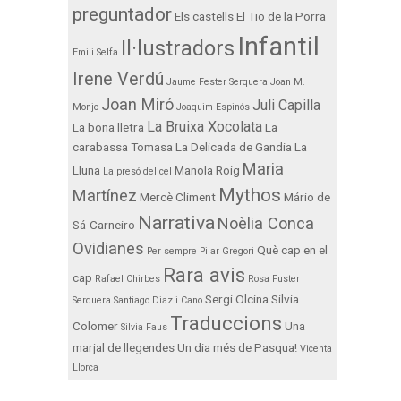
preguntador
Els castells
El Tio de la Porra
Infantil
Il·lustradors
Emili Selfa
Irene Verdú
Jaume Fester Serquera
Joan M.
Joan Miró
Juli Capilla
Monjo
Joaquim Espinós
La Bruixa Xocolata
La bona lletra
La
carabassa Tomasa
La Delicada de Gandia
La
Maria
Lluna
Manola Roig
La presó del cel
Mythos
Martínez
Mercè Climent
Mário de
Narrativa
Noèlia Conca
Sá-Carneiro
Ovidianes
Què cap en el
Per sempre
Pilar Gregori
Rara avis
cap
Rafael Chirbes
Rosa Fuster
Sergi Olcina
Silvia
Serquera
Santiago Diaz i Cano
Traduccions
Colomer
Una
Silvia Faus
marjal de llegendes
Un dia més de Pasqua!
Vicenta
Llorca