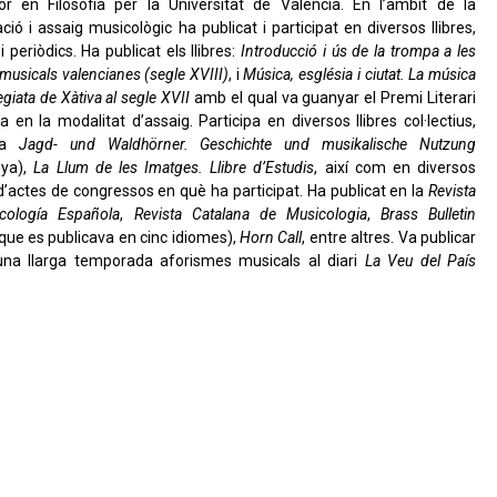
or en Filosofia per la Universitat de València. En l’àmbit de la
ació i assaig musicològic ha publicat i participat en diversos llibres,
i periòdics. Ha publicat els llibres:
Introducció i ús de la trompa a les
 musicals valencianes (segle XVIII)
, i
Música, església i ciutat. La música
legiata de Xàtiva al segle XVII
amb el qual va guanyar el Premi Literari
a en la modalitat d’assaig. Participa en diversos llibres col·lectius,
ra
Jagd- und Waldhörner. Geschichte und musikalische Nutzung
ya),
La Llum de les Imatges. Llibre d’Estudis
, així com en diversos
’actes de congressos en què ha participat. Ha publicat en la
Revista
cología Española
,
Revista Catalana de Musicologia
,
Brass Bulletin
 que es publicava en cinc idiomes),
Horn Call
, entre altres. Va publicar
una llarga temporada aforismes musicals al diari
La Veu del País
.