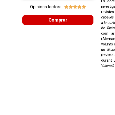
És doct
Opinions lectors
investig





revistes 
capelles
Comprar
a la col·
de Xàtiv
com a
(Aleman
volums d
de Musi
(revista
durant 
Valencià