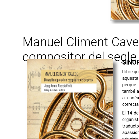
Manuel Climent Caved
compositor del segle
SINO
Llibre qu
aquesta
perquè 
també al
a conèi
correcta
El 14 d
organis
traducto
apassio