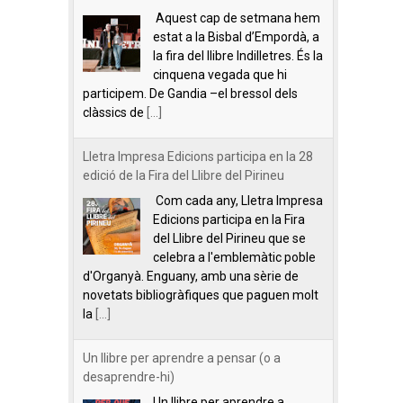
Aquest cap de setmana hem
estat a la Bisbal d’Empordà, a
la fira del llibre Indilletres. És la
cinquena vegada que hi
participem. De Gandia –el bressol dels
clàssics de
[...]
Lletra Impresa Edicions participa en la 28
edició de la Fira del Llibre del Pirineu
Com cada any, Lletra Impresa
Edicions participa en la Fira
del Llibre del Pirineu que se
celebra a l'emblemàtic poble
d'Organyà. Enguany, amb una sèrie de
novetats bibliogràfiques que paguen molt
la
[...]
Un llibre per aprendre a pensar (o a
desaprendre-hi)
Un llibre per aprendre a