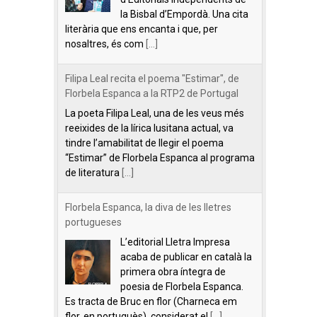
la Bisbal d’Empordà. Una cita
literària que ens encanta i que, per
nosaltres, és com
[...]
Filipa Leal recita el poema "Estimar", de
Florbela Espanca a la RTP2 de Portugal
La poeta Filipa Leal, una de les veus més
reeixides de la lírica lusitana actual, va
tindre l’amabilitat de llegir el poema
“Estimar” de Florbela Espanca al programa
de literatura
[...]
Florbela Espanca, la diva de les lletres
portugueses
L’editorial Lletra Impresa
acaba de publicar en català la
primera obra íntegra de
poesia de Florbela Espanca.
Es tracta de Bruc en flor (Charneca em
flor, en portuguès), considerat el
[...]