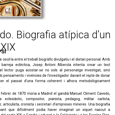
o. Biografia atípica d’un
 XIX
PSI
e oscil·la entre el treball biogràfic divulgatiu i el dietari personal. Amb
 barreja eclèctica, Josep Antoni Alberola intenta crear un text
el lector puga acostar-se no sols al personatge investigat, sinó
s pensaments i vivències de l’investigador davant el repte de donar
xer el passat d’una forma coherent i alhora metodològicament
.
e febrer de 1870 moria a Madrid el gandià Manuel Climent Cavedo,
ta eclesiàstic, compositor, pianista, pedagog, militar carlista,
r, articulista, cronista i secretari d’empreses mineres. Una biografia
nant que difícilment podia haver imaginat un xiquet nascut a