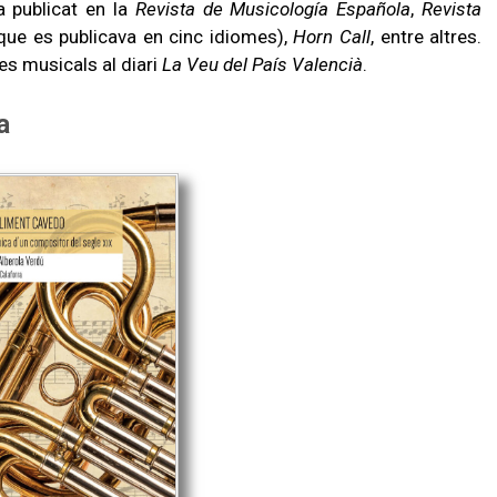
a publicat en la
Revista de Musicología Española
,
Revista
que es publicava en cinc idiomes),
Horn Call
, entre altres.
s musicals al diari
La Veu del País Valencià
.
a