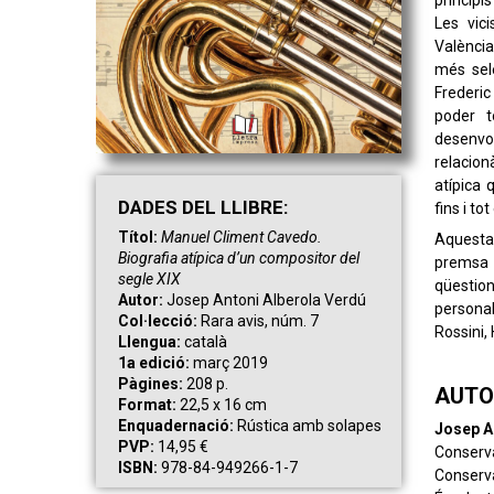
principi
Les vici
València
més sele
Frederic
poder t
desenvol
relacion
atípica 
DAD
ES
DEL LLIBRE:
fins i to
Títol:
Manuel Climent Cavedo.
Aquesta 
Biografia atípica d’un compositor del
premsa 
segle XIX
qüestion
Autor:
Josep Antoni Alberola Verdú
persona
Col·lecció:
Rara avis, núm. 7
Rossini, 
Llengua:
català
1a edició:
març 2019
Pàgines:
208 p.
AUTO
Format:
22,5 x 16 cm
Enquadernació:
Rústica amb solapes
Josep A
PVP:
14,95 €
Conserv
ISBN:
978-84-949266-1-7
Conserva