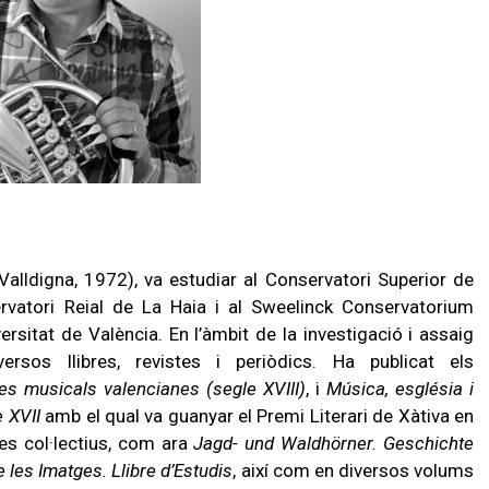
Valldigna, 1972), va estudiar al Conservatori Superior de
ervatori Reial de La Haia i al Sweelinck Conservatorium
rsitat de València. En l’àmbit de la investigació i assaig
ersos llibres, revistes i periòdics. Ha publicat els
les musicals valencianes (segle XVIII)
, i
Música, església i
e XVII
amb el qual va guanyar el Premi Literari de Xàtiva en
res col·lectius, com ara
Jagd- und Waldhörner. Geschichte
 les Imatges. Llibre d’Estudis
, així com en diversos volums