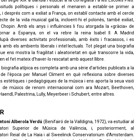
s del segle XIX a Gandia i educat a la Col·legiata i a les Escoles Pies.
ssituds polítiques i personals el menaren a establir-se primer a
, i després com a exiliat a França, on establí contacte amb el cercle
cte de la vida musical gal·la, incloent-hi el polonès, també exiliat,
 Chopin. Amb els anys i influències li fou atorgada la «gràcia» de
ornar a Espanya, on el va rebre la reina Isabel II. A Madrid
upà diverses activitats professionals, amb èxits i fracassos, i es
à amb els ambients liberals i intel·lectuals. Tot plegat una biografia
que ens mostra la fragilitat i aleatorietat en què transcorre la vida,
t en el fet mateix d’haver-lo rescatat amb aquest llibre.
biografia atípica es completa amb una sèrie d’articles publicats a la
de l’època per Manuel Climent en què reflexiona sobre diverses
s estètiques i pedagògiques de la música i ens aporta la seua visió
l de músics de renom internacional com ara Mozart, Beethoven,
Haendl, Palestrina, Lully, Meyerbeer i Schubert, entre altres.
R
ntoni Alberola Verdú
(Benifairó de la Valldigna, 1972), va estudiar al
atori Superior de Música de València, i, posteriorment, al
tori Reial de La Haia i al Sweelinck Conservatorium d’Amsterdam.