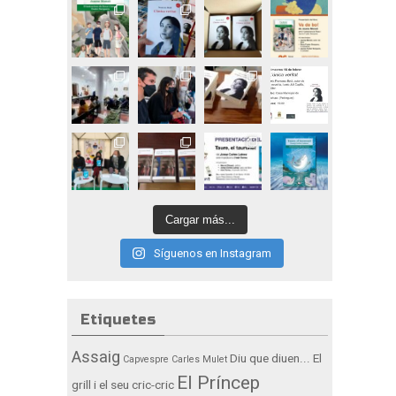
Cargar más...
Síguenos en Instagram
Etiquetes
Assaig
Diu que diuen...
El
Capvespre
Carles Mulet
El Príncep
grill i el seu cric-cric