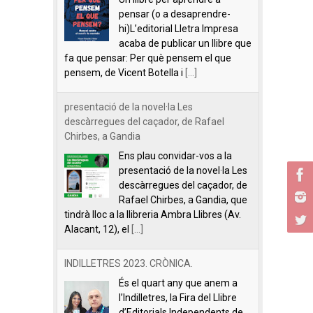
pensar (o a desaprendre-
hi)L’editorial Lletra Impresa
acaba de publicar un llibre que
fa que pensar: Per què pensem el que
pensem, de Vicent Botella i
[...]
presentació de la novel·la Les
descàrregues del caçador, de Rafael
Chirbes, a Gandia
Ens plau convidar-vos a la
presentació de la novel·la Les
descàrregues del caçador, de
Rafael Chirbes, a Gandia, que
tindrà lloc a la llibreria Ambra Llibres (Av.
Alacant, 12), el
[...]
INDILLETRES 2023. CRÒNICA.
És el quart any que anem a
l’Indilletres, la Fira del Llibre
d’Editorials Independents de