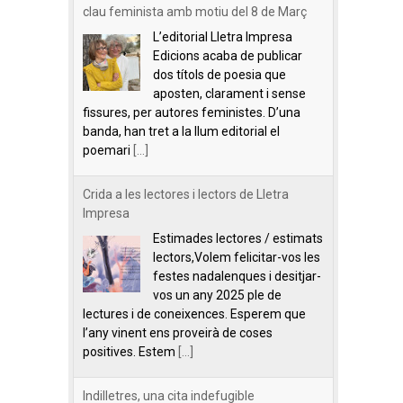
clau feminista amb motiu del 8 de Març
L’editorial Lletra Impresa
Edicions acaba de publicar
dos títols de poesia que
aposten, clarament i sense
fissures, per autores feministes. D’una
banda, han tret a la llum editorial el
poemari
[...]
Crida a les lectores i lectors de Lletra
Impresa
Estimades lectores / estimats
lectors,Volem felicitar-vos les
festes nadalenques i desitjar-
vos un any 2025 ple de
lectures i de coneixences. Esperem que
l’any vinent ens proveirà de coses
positives. Estem
[...]
Indilletres, una cita indefugible