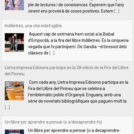
clàssics de
[...]
Lletra Impresa Edicions participa en la 28 edició de la Fira del Llibre
del Pirineu
Com cada any, Lletra Impresa Edicions participa en la
Fira del Llibre del Pirineu que se celebra a
l'emblemàtic poble d'Organyà. Enguany, amb una
sèrie de novetats bibliogràfiques que paguen molt la
[...]
Un llibre per aprendre a pensar (o a desaprendre-hi)
Un llibre per aprendre a pensar (o a desaprendre-
hi)L’editorial Lletra Impresa acaba de publicar un llibre
que fa que pensar: Per què pensem el que pensem,
de Vicent Botella i
[...]
presentació de la novel·la Les descàrregues del caçador, de Rafael
Chirbes, a Gandia
Ens plau convidar-vos a la presentació de la novel·la