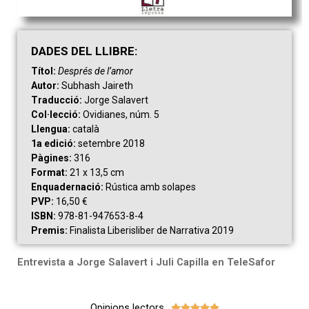
DAD
ES
DEL LLIBRE:
Títol:
Després de l’amor
Autor:
Subhash Jaireth
Traducció:
Jorge Salavert
Col·lecció:
Ovidianes, núm. 5
Llengua:
català
1a edició:
setembre 2018
Pàgines:
316
Format:
21 x 13,5 cm
Enquadernació:
Rústica amb solapes
PVP:
16,50 €
ISBN:
978-81-947653-8-4
Premis:
Finalista Liberisliber de Narrativa 2019
Entrevista a Jorge Salavert i Juli Capilla en TeleSafor
Opinions lectors




