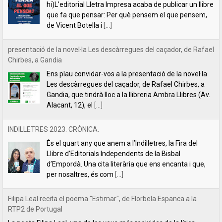
Les descàrregues del caçador, de Rafael Chirbes, a
Gandia, que tindrà lloc a la llibreria Ambra Llibres (Av.
Alacant, 12), el
[...]
INDILLETRES 2023. CRÒNICA.
És el quart any que anem a l’Indilletres, la Fira del
Llibre d’Editorials Independents de la Bisbal
d’Empordà. Una cita literària que ens encanta i que,
per nosaltres, és com
[...]
Filipa Leal recita el poema "Estimar", de Florbela Espanca a la
RTP2 de Portugal
La poeta Filipa Leal, una de les veus més reeixides de la lírica
lusitana actual, va tindre l’amabilitat de llegir el poema “Estimar”
de Florbela Espanca al programa de literatura
[...]
Florbela Espanca, la diva de les lletres portugueses
L’editorial Lletra Impresa acaba de publicar en català
la primera obra íntegra de poesia de Florbela