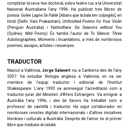
completar la seva tesi doctoral, sobre teatre rus a la Universitat
Nacional Australiana l’any 1996. Ha publicat tres llibres de
poesia:
Golee Lagne Se Pahle
[
Abans que la bala em colpegés
], en
hindi (Delhi: Vani Prakashan);
Unfinished Poems for Your Violin
(Penguin Australia) i
Yashodhara: Six Seasons without You
(Sydney: Wild Peony). És també l’autor de
To Silence: Three
Autobiographies
,
Moments
i
Incantations
, a més de nombrosos
poemes, assajos, articles i ressenyes.
TRADUCTOR
Nascut a València,
Jorge Salavert
viu a Canberra des de l’any
2007. Va estudiar filologia anglesa a València, on va ser
membre de l’equip traductor i editorial de l’Institut
Shakespeare. L’any 1992 va aconseguir l’acreditació com a
traductor-jurat del Ministeri d’Afers Estrangers. Va emigrar a
Austràlia l’any 1996, i des de llavors ha treballat com a
professor de castellà i traductor. Ha sigut col·laborador en
nombroses revistes digitals internacionals i d’altres iniciatives
literàries i culturals a Austràlia. Després de l’amor és el primer
llibre que tradueix al català.