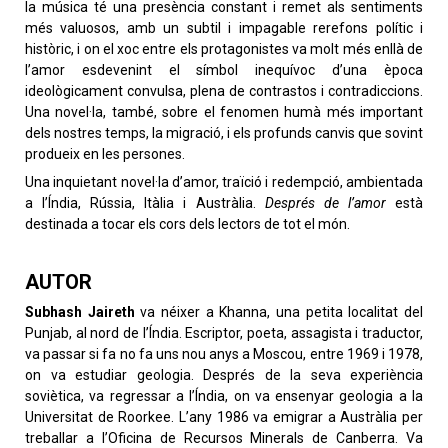
la música té una presència constant i remet als sentiments
més valuosos, amb un subtil i impagable rerefons polític i
històric, i on el xoc entre els protagonistes va molt més enllà de
l’amor esdevenint el símbol inequívoc d’una època
ideològicament convulsa, plena de contrastos i contradiccions.
Una novel·la, també, sobre el fenomen humà més important
dels nostres temps, la migració, i els profunds canvis que sovint
produeix en les persones.
Una inquietant novel·la d’amor, traïció i redempció, ambientada
a l’Índia, Rússia, Itàlia i Austràlia.
Després de l’amor
està
destinada a tocar els cors dels lectors de tot el món.
AUTOR
Subhash Jaireth
va néixer a Khanna, una petita localitat del
Punjab, al nord de l’Índia. Escriptor, poeta, assagista i traductor,
va passar si fa no fa uns nou anys a Moscou, entre 1969 i 1978,
on va estudiar geologia. Després de la seva experiència
soviètica, va regressar a l’Índia, on va ensenyar geologia a la
Universitat de Roorkee. L’any 1986 va emigrar a Austràlia per
treballar a l’Oficina de Recursos Minerals de Canberra. Va