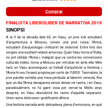
Comprar
FINALISTA LIBERISLIBER DE NARRATIVA 2019​
SINOPSI
A la fi de la dècada dels 60, en Vasu, un jove indi estudiant
d’arquitectura a Moscou, coneix una jove russa, l’Anna,
estudiant d’arqueologia i intèrpret de violoncel. Entre tots dos
sorgeix una exultant relació amorosa. Quan Vasu torna a l’Índia,
no pot oblidar l’Anna i, malgrat que va contra les convencions
culturals índies, torna a Moscou per retrobar-se amb ella. Més
tard, en Vasu aconsegueix un treball d’arquitecte a Venècia, i
l’Anna hi veu l’ocasió propícia per sortir de l’URSS. Tanmateix, la
jove parella sembla una mica perduda al laberint venecià, fins
que un dia l’Anna desapareix sense deixar-ne rastre, i en Vasu,
paradoxalment, no fa gaire cosa per cercar-la. Molts anys
després, en Vasu descobrirà les raons d’aquella separació.
Unes raons doloroses i gratificants alhora.
Una història narrada amb delicadesa, plena d’emocions, en què