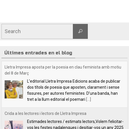
Últimes entrades en el blog
Crida a les lectores i lectors de Lletra Impresa
Estimades lectores / estimats lectors,Volem felicitar-
vos les festes nadalenques i desitjar-vos un any 2025
ple de lectures i de coneixences. Esperem que l’any
vinent ens proveirà de coses positives. Estem
[...]
Indilletres, una cita indefugible
Aquest cap de setmana hem estat a la Bisbal
d’Empordà, a la fira del llibre Indilletres. És la cinquena
vegada que hi participem. De Gandia –el bressol dels