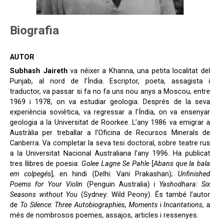
Biografia
AUTOR
Subhash Jaireth
va néixer a Khanna, una petita localitat del
Punjab, al nord de l’Índia. Escriptor, poeta, assagista i
traductor, va passar si fa no fa uns nou anys a Moscou, entre
1969 i 1978, on va estudiar geologia. Després de la seva
experiència soviètica, va regressar a l’Índia, on va ensenyar
geologia a la Universitat de Roorkee. L’any 1986 va emigrar a
Austràlia per treballar a l’Oficina de Recursos Minerals de
Canberra. Va completar la seva tesi doctoral, sobre teatre rus
a la Universitat Nacional Australiana l’any 1996. Ha publicat
tres llibres de poesia:
Golee Lagne Se Pahle
[
Abans que la bala
em colpegés
], en hindi (Delhi: Vani Prakashan);
Unfinished
Poems for Your Violin
(Penguin Australia) i
Yashodhara: Six
Seasons without You
(Sydney: Wild Peony). És també l’autor
de
To Silence: Three Autobiographies
,
Moments
i
Incantations
, a
més de nombrosos poemes, assajos, articles i ressenyes.