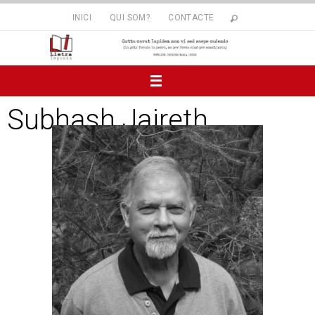
INICI
QUI SOM?
CONTACTE
Subhash Jaireth