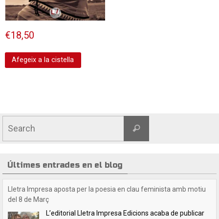
€
18,50
Afegeix a la cistella
Search
Search
for:
Últimes entrades en el blog
Crida a les lectores i lectors de Lletra Impresa
Estimades lectores / estimats lectors,Volem felicitar-
vos les festes nadalenques i desitjar-vos un any 2025