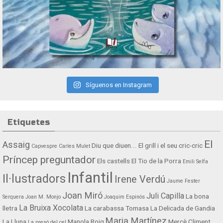
Síguenos en Instagram
Etiquetes
El
Assaig
Diu que diuen...
El grill i el seu cric-cric
Capvespre
Carles Mulet
Príncep preguntador
Els castells
El Tio de la Porra
Emili Selfa
Infantil
Il·lustradors
Irene Verdú
Jaume Fester
Joan Miró
Juli Capilla
La bona
Serquera
Joan M. Monjo
Joaquim Espinós
La Bruixa Xocolata
lletra
La carabassa Tomasa
La Delicada de Gandia
Maria Martínez
La Lluna
Manola Roig
Mercè Climent
La presó del cel