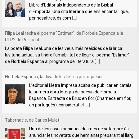
lusitana actual, va tindre l’amabilitat de llegir el poema “Estimar”
de Florbela Espanca al programa de literatura
[...]
Florbela Espanca, la diva de les lletres portugueses
L’editorial Lletra Impresa acaba de publicar en català
la primera obra íntegra de poesia de Florbela
Espanca. Es tracta de Bruc en flor (Charneca em flor,
en portuguès), considerat el
[...]
Tabernacle, de Carles Mulet
Una de les coses boniques del mes de setembre és
anunciar les novetats que hem anat preparant al llarg
de l'estiu. La primera és aquest tríptic poètic de Carles
Mulet:
[...]
Lletra Impresa aposta per la poesia en clau feminista amb motiu
del 8 de Març
L’editorial Lletra Impresa Edicions acaba de publicar
dos títols de poesia que aposten, clarament i sense