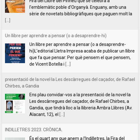
hi)L’editorial Lletra Impresa acaba de publicar un llibre
que fa que pensar: Per què pensem el que pensem,
de Vicent Botella i
[...]
presentació de la novel·la Les descàrregues del caçador, de Rafael
Chirbes, a Gandia
Ens plau convidar-vos a la presentació de la novel·la
Les descàrregues del caçador, de Rafael Chirbes, a
Gandia, que tindrà lloc a la llibreria Ambra Llibres (Av.
Alacant, 12), el
[...]
INDILLETRES 2023. CRÒNICA.
És el quart any que anem a l’Indilletres, la Fira del
Llibre d’Editorials Independents de la Bisbal
d’Empordà. Una cita literària que ens encanta i que,
per nosaltres, és com
[...]
Filipa Leal recita el poema "Estimar", de Florbela Espanca a la
RTP2 de Portugal
La poeta Filipa Leal, una de les veus més reeixides de la lírica