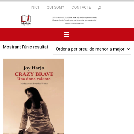
Skip
INICI
QUI SOM?
CONTACTE
to
content
Mostrant l'únic resultat