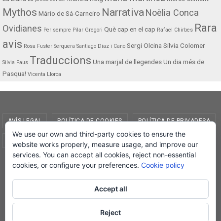
Mythos
Narrativa
Noèlia Conca
Mário de Sá-Carneiro
Rara
Ovidianes
Què cap en el cap
Per sempre
Pilar Gregori
Rafael Chirbes
avis
Sergi Olcina
Silvia Colomer
Rosa Fuster Serquera
Santiago Diaz i Cano
Traduccions
Una marjal de llegendes
Un dia més de
Silvia Faus
Pasqua!
Vicenta Llorca
AVÍS LEGAL
POLÍTICA DE COOKIES
POLÍTICA DE PRIVADESA
We use our own and third-party cookies to ensure the
CONDICIONS DE COMPRA
EL MEU COMPTE
website works properly, measure usage, and improve our
services. You can accept all cookies, reject non-essential
© Lletra Impresa Edicions, 2019
cookies, or configure your preferences.
Cookie policy
Accept all
Reject
Powered by
Nirvana
&
WordPress.