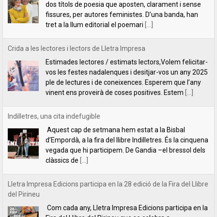
ple de lectures i de coneixences. Esperem que l’any
vinent ens proveirà de coses positives. Estem
[...]
Indilletres, una cita indefugible
Aquest cap de setmana hem estat a la Bisbal
d’Empordà, a la fira del llibre Indilletres. És la cinquena
vegada que hi participem. De Gandia –el bressol dels
clàssics de
[...]
Lletra Impresa Edicions participa en la 28 edició de la Fira del Llibre
del Pirineu
Com cada any, Lletra Impresa Edicions participa en la
Fira del Llibre del Pirineu que se celebra a
l'emblemàtic poble d'Organyà. Enguany, amb una
sèrie de novetats bibliogràfiques que paguen molt la
[...]
Un llibre per aprendre a pensar (o a desaprendre-hi)
Un llibre per aprendre a pensar (o a desaprendre-