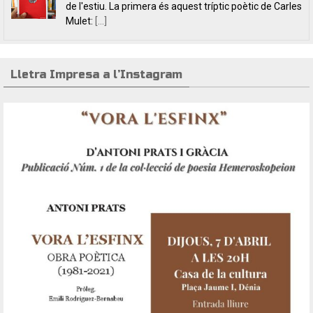
fissures, per autores feministes. D’una banda, han
tret a la llum editorial el poemari
[...]
Lletra Impresa a l’Instagram