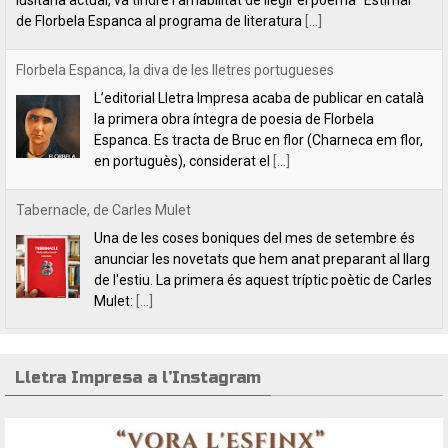
Tabernacle, de Carles Mulet
Una de les coses boniques del mes de setembre és
anunciar les novetats que hem anat preparant al llarg
de l'estiu. La primera és aquest tríptic poètic de Carles
Mulet:
[...]
Lletra Impresa aposta per la poesia en clau feminista amb motiu
del 8 de Març
L’editorial Lletra Impresa Edicions acaba de publicar
dos títols de poesia que aposten, clarament i sense
fissures, per autores feministes. D’una banda, han
tret a la llum editorial el poemari
[...]
Lletra Impresa a l’Instagram