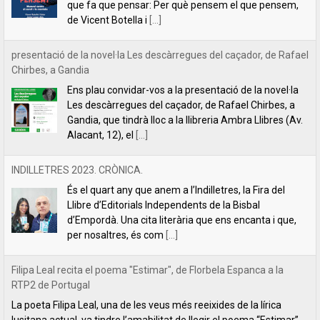
Gandia, que tindrà lloc a la llibreria Ambra Llibres (Av.
Alacant, 12), el
[...]
INDILLETRES 2023. CRÒNICA.
És el quart any que anem a l’Indilletres, la Fira del
Llibre d’Editorials Independents de la Bisbal
d’Empordà. Una cita literària que ens encanta i que,
per nosaltres, és com
[...]
Filipa Leal recita el poema "Estimar", de Florbela Espanca a la
RTP2 de Portugal
La poeta Filipa Leal, una de les veus més reeixides de la lírica
lusitana actual, va tindre l’amabilitat de llegir el poema “Estimar”
de Florbela Espanca al programa de literatura
[...]
Florbela Espanca, la diva de les lletres portugueses
L’editorial Lletra Impresa acaba de publicar en català
la primera obra íntegra de poesia de Florbela
Espanca. Es tracta de Bruc en flor (Charneca em flor,
en portuguès), considerat el
[...]