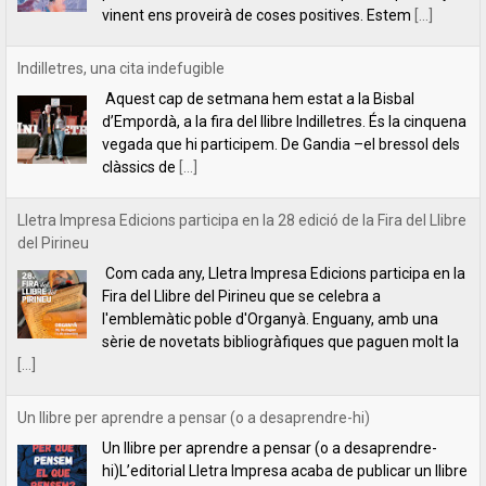
Lletra Impresa Edicions participa en la 28 edició de la Fira del Llibre
del Pirineu
Com cada any, Lletra Impresa Edicions participa en la
Fira del Llibre del Pirineu que se celebra a
l'emblemàtic poble d'Organyà. Enguany, amb una
sèrie de novetats bibliogràfiques que paguen molt la
[...]
Un llibre per aprendre a pensar (o a desaprendre-hi)
Un llibre per aprendre a pensar (o a desaprendre-
hi)L’editorial Lletra Impresa acaba de publicar un llibre
que fa que pensar: Per què pensem el que pensem,
de Vicent Botella i
[...]
presentació de la novel·la Les descàrregues del caçador, de Rafael
Chirbes, a Gandia
Ens plau convidar-vos a la presentació de la novel·la
Les descàrregues del caçador, de Rafael Chirbes, a