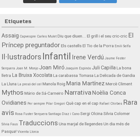
Etiquetes
El
Assaig
Diu que diuen...
El grill i el seu cric-cric
Capvespre
Carles Mulet
Príncep preguntador
Els castells
El Tio de la Porra
Emili Selfa
Infantil
Il·lustradors
Irene Verdú
Jaume Fester
Joan Miró
Juli Capilla
La bona
Serquera
Joan M. Monjo
Joaquim Espinós
La Bruixa Xocolata
lletra
La carabassa Tomasa
La Delicada de Gandia
Maria Martínez
La Lluna
Manola Roig
Mercè Climent
La presó del cel
Mythos
Narrativa
Noèlia Conca
Mário de Sá-Carneiro
Rara
Ovidianes
Què cap en el cap
Per sempre
Pilar Gregori
Rafael Chirbes
avis
Sergi Olcina
Silvia Colomer
Rosa Fuster Serquera
Santiago Diaz i Cano
Traduccions
Una marjal de llegendes
Un dia més de
Silvia Faus
Pasqua!
Vicenta Llorca