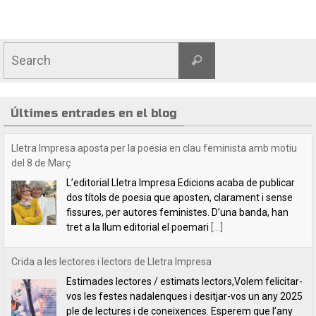
Últimes entrades en el blog
Crida a les lectores i lectors de Lletra Impresa
Estimades lectores / estimats lectors,Volem felicitar-
vos les festes nadalenques i desitjar-vos un any 2025
ple de lectures i de coneixences. Esperem que l’any
vinent ens proveirà de coses positives. Estem
[...]
Indilletres, una cita indefugible
Aquest cap de setmana hem estat a la Bisbal
d’Empordà, a la fira del llibre Indilletres. És la cinquena
vegada que hi participem. De Gandia –el bressol dels
clàssics de
[...]