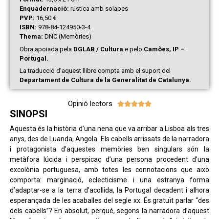
Enquadernació:
rústica amb solapes
PVP:
16,50 €
ISBN:
978-84-124950-3-4
Thema:
DNC (Memòries)
Obra apoiada pela
DGLAB / Cultura
e pelo
Camões, IP –
Portugal.
La traducció d’aquest llibre compta amb el suport del
Departament de Cultura de la Generalitat de Catalunya.
Opinió lectors





SINOPSI
Aquesta és la història d’una nena que va arribar a Lisboa als tres
anys, des de Luanda, Angola. Els cabells arrissats de la narradora
i protagonista d’aquestes memòries ben singulars són la
metàfora lúcida i perspicaç d’una persona procedent d’una
excolònia portuguesa, amb totes les connotacions que això
comporta: marginació, eclecticisme i una estranya forma
d’adaptar-se a la terra d’acollida, la Portugal decadent i alhora
esperançada de les acaballes del segle xx. És gratuït parlar “des
dels cabells”? En absolut, perquè, segons la narradora d’aquest