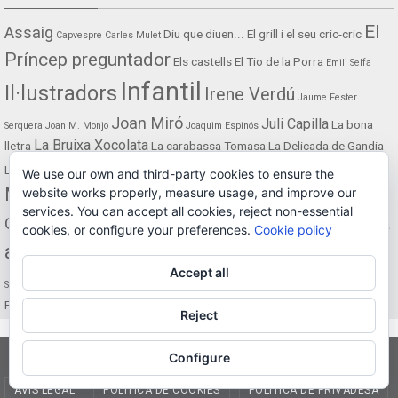
El
Assaig
Diu que diuen...
El grill i el seu cric-cric
Capvespre
Carles Mulet
Príncep preguntador
Els castells
El Tio de la Porra
Emili Selfa
Infantil
Il·lustradors
Irene Verdú
Jaume Fester
Joan Miró
Juli Capilla
La bona
Serquera
Joan M. Monjo
Joaquim Espinós
La Bruixa Xocolata
lletra
La carabassa Tomasa
La Delicada de Gandia
Maria Martínez
La Lluna
Manola Roig
Mercè Climent
La presó del cel
We use our own and third-party cookies to ensure the
Mythos
Narrativa
website works properly, measure usage, and improve our
Noèlia Conca
Mário de Sá-Carneiro
services. You can accept all cookies, reject non-essential
Rara
Ovidianes
Què cap en el cap
Per sempre
Pilar Gregori
Rafael Chirbes
cookies, or configure your preferences.
Cookie policy
avis
Sergi Olcina
Silvia Colomer
Rosa Fuster Serquera
Santiago Diaz i Cano
Accept all
Traduccions
Una marjal de llegendes
Un dia més de
Silvia Faus
Pasqua!
Vicenta Llorca
Reject
Configure
AVÍS LEGAL
POLÍTICA DE COOKIES
POLÍTICA DE PRIVADESA