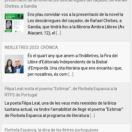
INDILLETRES 2023. CRÒNICA.
És el quart any que anem a l’Indilletres, la Fira del
Llibre d’Editorials Independents de la Bisbal
d’Empordà. Una cita literària que ens encanta i que,
per nosaltres, és com
[...]
Filipa Leal recita el poema "Estimar", de Florbela Espanca a la
RTP2 de Portugal
La poeta Filipa Leal, una de les veus més reeixides de la lírica
lusitana actual, va tindre l’amabilitat de llegir el poema “Estimar”
de Florbela Espanca al programa de literatura
[...]
Florbela Espanca, la diva de les lletres portugueses
L’editorial Lletra Impresa acaba de publicar en català
la primera obra íntegra de poesia de Florbela
Espanca. Es tracta de Bruc en flor (Charneca em flor,
en portuguès), considerat el
[...]
Tabernacle, de Carles Mulet