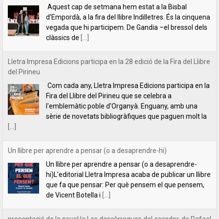
Com cada any, Lletra Impresa Edicions participa en la
Fira del Llibre del Pirineu que se celebra a
l'emblemàtic poble d'Organyà. Enguany, amb una
sèrie de novetats bibliogràfiques que paguen molt la
[...]
Un llibre per aprendre a pensar (o a desaprendre-hi)
Un llibre per aprendre a pensar (o a desaprendre-
hi)L’editorial Lletra Impresa acaba de publicar un llibre
que fa que pensar: Per què pensem el que pensem,
de Vicent Botella i
[...]
presentació de la novel·la Les descàrregues del caçador, de Rafael
Chirbes, a Gandia
Ens plau convidar-vos a la presentació de la novel·la
Les descàrregues del caçador, de Rafael Chirbes, a
Gandia, que tindrà lloc a la llibreria Ambra Llibres (Av.
Alacant, 12), el
[...]