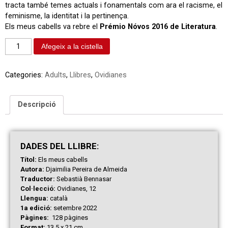
tracta també temes actuals i fonamentals com ara el racisme, el
feminisme, la identitat i la pertinença.
Els meus cabells va rebre el
Prémio Nóvos 2016 de Literatura
.
Afegeix a la cistella
Categories:
Adults
,
Llibres
,
Ovidianes
Descripció
DAD
ES
DEL LLIBRE:
Títol:
Els meus cabells
Autora:
Djaimilia Pereira de Almeida
Traductor:
Sebastià Bennasar
Col·lecció:
Ovidianes, 12
Llengua:
català
1a edició:
setembre 2022
Pàgines:
128 pàgines
Format:
13,5 x 21 cm