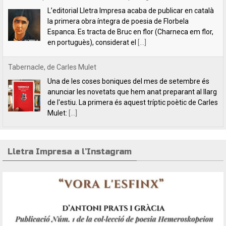
Una de les coses boniques del mes de setembre és
anunciar les novetats que hem anat preparant al llarg
de l'estiu. La primera és aquest tríptic poètic de Carles
Mulet:
[...]
Lletra Impresa aposta per la poesia en clau feminista amb motiu
del 8 de Març
L’editorial Lletra Impresa Edicions acaba de publicar
dos títols de poesia que aposten, clarament i sense
fissures, per autores feministes. D’una banda, han
tret a la llum editorial el poemari
[...]
Lletra Impresa a l’Instagram