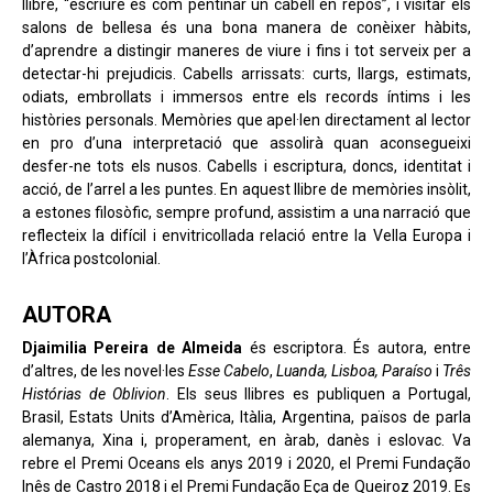
llibre, “escriure és com pentinar un cabell en repòs”, i visitar els
salons de bellesa és una bona manera de conèixer hàbits,
d’aprendre a distingir maneres de viure i fins i tot serveix per a
detectar-hi prejudicis. Cabells arrissats: curts, llargs, estimats,
odiats, embrollats i immersos entre els records íntims i les
històries personals. Memòries que apel·len directament al lector
en pro d’una interpretació que assolirà quan aconsegueixi
desfer-ne tots els nusos. Cabells i escriptura, doncs, identitat i
acció, de l’arrel a les puntes. En aquest llibre de memòries insòlit,
a estones filosòfic, sempre profund, assistim a una narració que
reflecteix la difícil i envitricollada relació entre la Vella Europa i
l’Àfrica postcolonial.
AUTORA
Djaimilia Pereira de Almeida
és escriptora. És autora, entre
d’altres, de les novel·les
Esse Cabelo
,
Luanda, Lisboa, Paraíso
i
Três
Histórias de Oblivion
. Els seus llibres es publiquen a Portugal,
Brasil, Estats Units d’Amèrica, Itàlia, Argentina, països de parla
alemanya, Xina i, properament, en àrab, danès i eslovac. Va
rebre el Premi Oceans els anys 2019 i 2020, el Premi Fundação
Inês de Castro 2018 i el Premi Fundação Eça de Queiroz 2019. Es