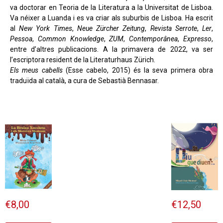
va doctorar en Teoria de la Literatura a la Universitat de Lisboa.
Va néixer a Luanda i es va criar als suburbis de Lisboa. Ha escrit
al
New York Times
,
Neue Zürcher Zeitung
,
Revista Serrote
,
Ler
,
Pessoa
,
Common Knowledge
,
ZUM
,
Contemporânea
,
Expresso
,
entre d’altres publicacions. A la primavera de 2022, va ser
l’escriptora resident de la Literaturhaus Zürich.
Els meus cabells
(Esse cabelo, 2015) és la seva primera obra
traduïda al català, a cura de Sebastià Bennasar.
€
8,00
€
12,50