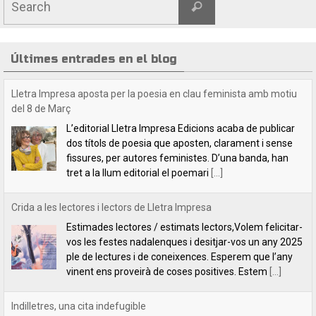
Últimes entrades en el blog
Crida a les lectores i lectors de Lletra Impresa
Estimades lectores / estimats lectors,Volem felicitar-
vos les festes nadalenques i desitjar-vos un any 2025
ple de lectures i de coneixences. Esperem que l’any
vinent ens proveirà de coses positives. Estem
[...]
Indilletres, una cita indefugible
Aquest cap de setmana hem estat a la Bisbal
d’Empordà, a la fira del llibre Indilletres. És la cinquena
vegada que hi participem. De Gandia –el bressol dels
clàssics de
[...]
Lletra Impresa Edicions participa en la 28 edició de la Fira del Llibre
del Pirineu