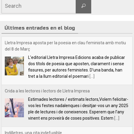
Últimes entrades en el blog
Crida a les lectores i lectors de Lletra Impresa
Estimades lectores / estimats lectors,Volem felicitar-
vos les festes nadalenques i desitjar-vos un any 2025
ple de lectures i de coneixences. Esperem que l’any
vinent ens proveirà de coses positives. Estem
[...]
Indilletres, una cita indefugible
Aquest cap de setmana hem estat a la Bisbal
d’Empordà, a la fira del llibre Indilletres. És la cinquena
vegada que hi participem. De Gandia –el bressol dels
clàssics de
[...]
Lletra Impresa Edicions participa en la 28 edició de la Fira del Llibre
del Pirineu