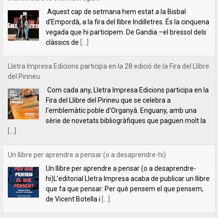
Com cada any, Lletra Impresa Edicions participa en la
Fira del Llibre del Pirineu que se celebra a
l'emblemàtic poble d'Organyà. Enguany, amb una
sèrie de novetats bibliogràfiques que paguen molt la
[...]
Un llibre per aprendre a pensar (o a desaprendre-hi)
Un llibre per aprendre a pensar (o a desaprendre-
hi)L’editorial Lletra Impresa acaba de publicar un llibre
que fa que pensar: Per què pensem el que pensem,
de Vicent Botella i
[...]
presentació de la novel·la Les descàrregues del caçador, de Rafael
Chirbes, a Gandia
Ens plau convidar-vos a la presentació de la novel·la
Les descàrregues del caçador, de Rafael Chirbes, a
Gandia, que tindrà lloc a la llibreria Ambra Llibres (Av.
Alacant, 12), el
[...]