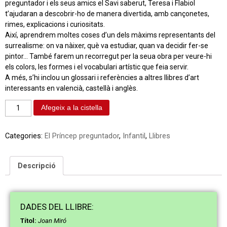
preguntador i els seus amics el Savi saberut, Teresa i Flabiol
t’ajudaran a descobrir-ho de manera divertida, amb cançonetes,
rimes, explicacions i curiositats.
Així, aprendrem moltes coses d’un dels màxims representants del
surrealisme: on va nàixer, què va estudiar, quan va decidir fer-se
pintor… També farem un recorregut per la seua obra per veure-hi
els colors, les formes i el vocabulari artístic que feia servir.
A més, s’hi inclou un glossari i referències a altres llibres d’art
interessants en valencià, castellà i anglès.
Afegeix a la cistella
Categories:
El Príncep preguntador
,
Infantil
,
Llibres
Descripció
DAD
ES
DEL LLIBRE:
Títol:
Joan Miró