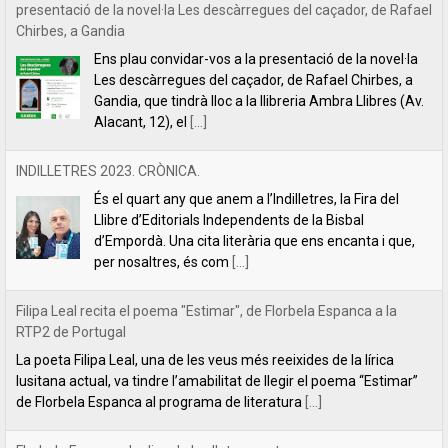
INDILLETRES 2023. CRÒNICA.
És el quart any que anem a l’Indilletres, la Fira del
Llibre d’Editorials Independents de la Bisbal
d’Empordà. Una cita literària que ens encanta i que,
per nosaltres, és com
[...]
Filipa Leal recita el poema "Estimar", de Florbela Espanca a la
RTP2 de Portugal
La poeta Filipa Leal, una de les veus més reeixides de la lírica
lusitana actual, va tindre l’amabilitat de llegir el poema “Estimar”
de Florbela Espanca al programa de literatura
[...]
Florbela Espanca, la diva de les lletres portugueses
L’editorial Lletra Impresa acaba de publicar en català
la primera obra íntegra de poesia de Florbela
Espanca. Es tracta de Bruc en flor (Charneca em flor,
en portuguès), considerat el
[...]
Tabernacle, de Carles Mulet