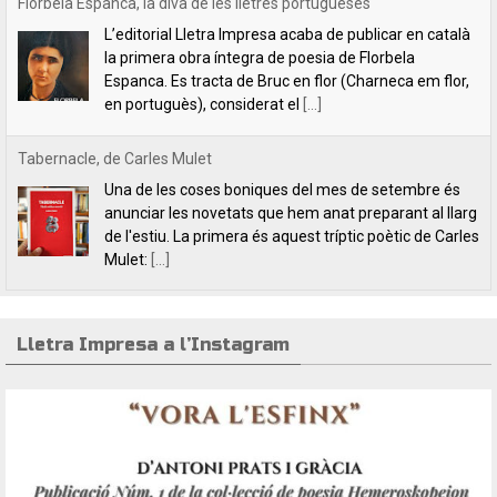
Una de les coses boniques del mes de setembre és
anunciar les novetats que hem anat preparant al llarg
de l'estiu. La primera és aquest tríptic poètic de Carles
Mulet:
[...]
Lletra Impresa aposta per la poesia en clau feminista amb motiu
del 8 de Març
L’editorial Lletra Impresa Edicions acaba de publicar
dos títols de poesia que aposten, clarament i sense
fissures, per autores feministes. D’una banda, han
tret a la llum editorial el poemari
[...]
Lletra Impresa a l’Instagram