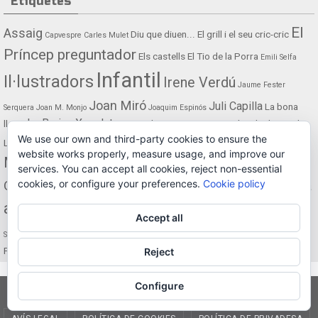
Etiquetes
El
Assaig
Diu que diuen...
El grill i el seu cric-cric
Capvespre
Carles Mulet
Príncep preguntador
Els castells
El Tio de la Porra
Emili Selfa
Infantil
Il·lustradors
Irene Verdú
Jaume Fester
Joan Miró
Juli Capilla
La bona
Serquera
Joan M. Monjo
Joaquim Espinós
La Bruixa Xocolata
lletra
La carabassa Tomasa
La Delicada de Gandia
We use our own and third-party cookies to ensure the
Maria Martínez
La Lluna
Manola Roig
Mercè Climent
La presó del cel
website works properly, measure usage, and improve our
Mythos
Narrativa
Noèlia Conca
Mário de Sá-Carneiro
services. You can accept all cookies, reject non-essential
Rara
cookies, or configure your preferences.
Cookie policy
Ovidianes
Què cap en el cap
Per sempre
Pilar Gregori
Rafael Chirbes
avis
Sergi Olcina
Silvia Colomer
Rosa Fuster Serquera
Santiago Diaz i Cano
Accept all
Traduccions
Una marjal de llegendes
Un dia més de
Silvia Faus
Pasqua!
Reject
Vicenta Llorca
Configure