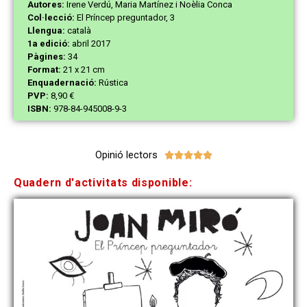
Autores:
Irene Verdú, Maria Martínez i Noèlia Conca
Col·lecció:
El Príncep preguntador, 3
Llengua:
català
1a edició:
abril 2017
Pàgines:
34
Format:
21 x 21 cm
Enquadernació:
Rústica
PVP:
8,90 €
ISBN:
978-84-945008-9-3
Opinió lectors





Quadern d'activitats disponible: