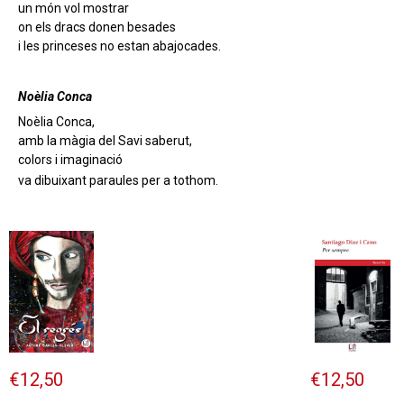
un món vol mostrar
on els dracs donen besades
i les princeses no estan abajocades.
Noèlia Conca
Noèlia Conca,
amb la màgia del Savi saberut,
colors i imaginació
va dibuixant paraules per a tothom.
€
12,50
€
12,50