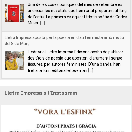
del 8 de Març
L’editorial Lletra Impresa Edicions acaba de publicar
dos títols de poesia que aposten, clarament i sense
fissures, per autores feministes. D’una banda, han
tret a la llum editorial el poemari
[...]
Crida a les lectores i lectors de Lletra Impresa
Estimades lectores / estimats lectors,Volem felicitar-
vos les festes nadalenques i desitjar-vos un any 2025
ple de lectures i de coneixences. Esperem que l’any
vinent ens proveirà de coses positives. Estem
[...]
Lletra Impresa a l’Instagram