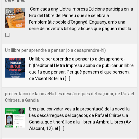
Un llibre per aprendre a pensar (o a desaprendre-hi)
Un llibre per aprendre a pensar (o a desaprendre-
hi)L’editorial Lletra Impresa acaba de publicar un llibre
que fa que pensar: Per què pensem el que pensem,
de Vicent Botella i
[...]
presentació de la novel·la Les descàrregues del caçador, de Rafael
Chirbes, a Gandia
Ens plau convidar-vos a la presentació de la novel·la
Les descàrregues del caçador, de Rafael Chirbes, a
Gandia, que tindrà lloc a la llibreria Ambra Llibres (Av.
Alacant, 12), el
[...]
INDILLETRES 2023. CRÒNICA.
És el quart any que anem a l’Indilletres, la Fira del
Llibre d’Editorials Independents de la Bisbal
d’Empordà. Una cita literària que ens encanta i que,
per nosaltres, és com
[...]