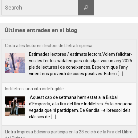
Search
Search
for:
Últimes entrades en el blog
Indilletres, una cita indefugible
Aquest cap de setmana hem estat a la Bisbal
d’Empordà, a la fira del llibre Indilletres. És la cinquena
vegada que hi participem. De Gandia –el bressol dels
clàssics de
[...]
Lletra Impresa Edicions participa en la 28 edició de la Fira del Llibre
del Pirineu
Com cada any, Lletra Impresa Edicions participa en la
Fira del Llibre del Pirineu que se celebra a
l'emblemàtic poble d'Organyà. Enguany, amb una
sèrie de novetats bibliogràfiques que paguen molt la
[...]