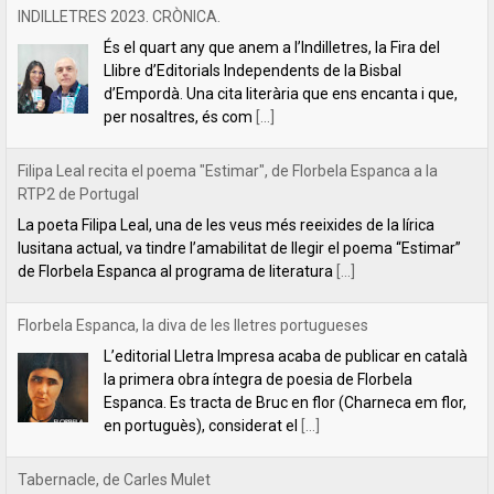
Filipa Leal recita el poema "Estimar", de Florbela Espanca a la
RTP2 de Portugal
La poeta Filipa Leal, una de les veus més reeixides de la lírica
lusitana actual, va tindre l’amabilitat de llegir el poema “Estimar”
de Florbela Espanca al programa de literatura
[...]
Florbela Espanca, la diva de les lletres portugueses
L’editorial Lletra Impresa acaba de publicar en català
la primera obra íntegra de poesia de Florbela
Espanca. Es tracta de Bruc en flor (Charneca em flor,
en portuguès), considerat el
[...]
Tabernacle, de Carles Mulet
Una de les coses boniques del mes de setembre és
anunciar les novetats que hem anat preparant al llarg
de l'estiu. La primera és aquest tríptic poètic de Carles
Mulet:
[...]
Lletra Impresa aposta per la poesia en clau feminista amb motiu