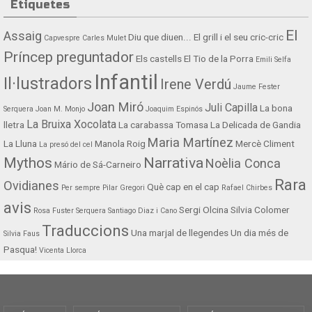
Etiquetes
El
Assaig
Diu que diuen...
El grill i el seu cric-cric
Capvespre
Carles Mulet
Príncep preguntador
Els castells
El Tio de la Porra
Emili Selfa
Infantil
Il·lustradors
Irene Verdú
Jaume Fester
Joan Miró
Juli Capilla
La bona
Serquera
Joan M. Monjo
Joaquim Espinós
La Bruixa Xocolata
lletra
La carabassa Tomasa
La Delicada de Gandia
Maria Martínez
La Lluna
Manola Roig
Mercè Climent
La presó del cel
Mythos
Narrativa
Noèlia Conca
Mário de Sá-Carneiro
Rara
Ovidianes
Què cap en el cap
Per sempre
Pilar Gregori
Rafael Chirbes
avis
Sergi Olcina
Silvia Colomer
Rosa Fuster Serquera
Santiago Diaz i Cano
Traduccions
Una marjal de llegendes
Un dia més de
Silvia Faus
Pasqua!
Vicenta Llorca