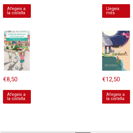
Afegeix a
Llegeix
la cistella
més
€
8,50
€
12,50
Afegeix a
Afegeix a
la cistella
la cistella