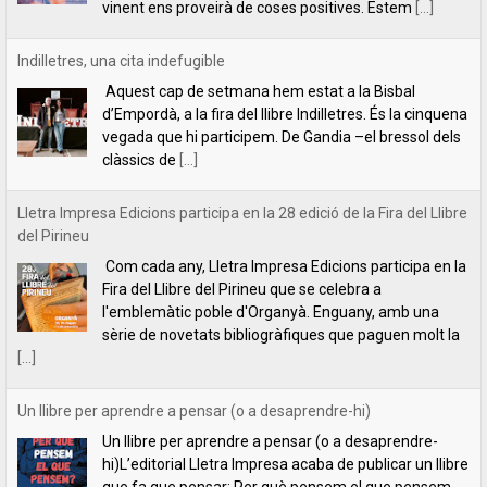
Lletra Impresa Edicions participa en la 28 edició de la Fira del Llibre
del Pirineu
Com cada any, Lletra Impresa Edicions participa en la
Fira del Llibre del Pirineu que se celebra a
l'emblemàtic poble d'Organyà. Enguany, amb una
sèrie de novetats bibliogràfiques que paguen molt la
[...]
Un llibre per aprendre a pensar (o a desaprendre-hi)
Un llibre per aprendre a pensar (o a desaprendre-
hi)L’editorial Lletra Impresa acaba de publicar un llibre
que fa que pensar: Per què pensem el que pensem,
de Vicent Botella i
[...]
presentació de la novel·la Les descàrregues del caçador, de Rafael
Chirbes, a Gandia
Ens plau convidar-vos a la presentació de la novel·la
Les descàrregues del caçador, de Rafael Chirbes, a
Gandia, que tindrà lloc a la llibreria Ambra Llibres (Av.