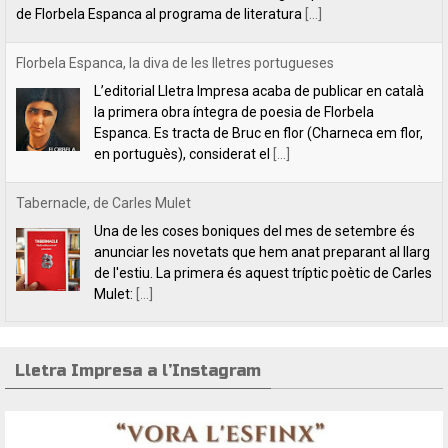
Tabernacle, de Carles Mulet
Una de les coses boniques del mes de setembre és
anunciar les novetats que hem anat preparant al llarg
de l'estiu. La primera és aquest tríptic poètic de Carles
Mulet:
[...]
Lletra Impresa aposta per la poesia en clau feminista amb motiu
del 8 de Març
L’editorial Lletra Impresa Edicions acaba de publicar
dos títols de poesia que aposten, clarament i sense
fissures, per autores feministes. D’una banda, han
tret a la llum editorial el poemari
[...]
Lletra Impresa a l’Instagram