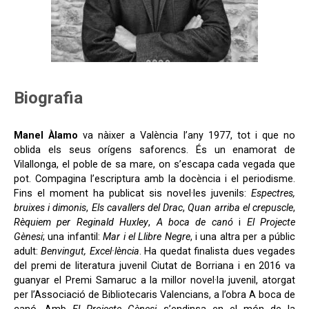
Biografia
Manel Àlamo
va nàixer a València l’any 1977, tot i que no
oblida els seus orígens saforencs. És un enamorat de
Vilallonga, el poble de sa mare, on s’escapa cada vegada que
pot. Compagina l’escriptura amb la docència i el periodisme.
Fins el moment ha publicat sis novel·les juvenils:
Espectres,
bruixes i dimonis
,
Els cavallers del Drac
,
Quan arriba el crepuscle
,
Rèquiem per Reginald Huxley
,
A boca de canó
i
El Projecte
Gènesi
; una infantil:
Mar i el Llibre Negre
, i una altra per a públic
adult:
Benvingut, Excel·lència
. Ha quedat finalista dues vegades
del premi de literatura juvenil Ciutat de Borriana i en 2016 va
guanyar el Premi Samaruc a la millor novel·la juvenil, atorgat
per l’Associació de Bibliotecaris Valencians, a l’obra A boca de