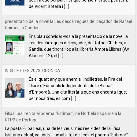
Alacant, 12), el
[...]
INDILLETRES 2023. CRÒNICA.
És el quart any que anem a l’Indilletres, la Fira del
Llibre d’Editorials Independents de la Bisbal
d’Empordà. Una cita literària que ens encanta i que,
per nosaltres, és com
[...]
Filipa Leal recita el poema "Estimar", de Florbela Espanca a la
RTP2 de Portugal
La poeta Filipa Leal, una de les veus més reeixides de la lírica
lusitana actual, va tindre l’amabilitat de llegir el poema “Estimar”
de Florbela Espanca al programa de literatura
[...]
Florbela Espanca, la diva de les lletres portugueses
L’editorial Lletra Impresa acaba de publicar en català
la primera obra íntegra de poesia de Florbela
Espanca. Es tracta de Bruc en flor (Charneca em flor,
en portuguès), considerat el
[...]