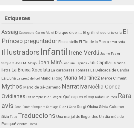
Etiquetes
El
Assaig
Diu que diuen...
El grill i el seu cric-cric
Capvespre
Carles Mulet
Príncep preguntador
Els castells
El Tio de la Porra
Emili Selfa
Infantil
Il·lustradors
Irene Verdú
Jaume Fester
Joan Miró
Juli Capilla
La bona
Serquera
Joan M. Monjo
Joaquim Espinós
La Bruixa Xocolata
lletra
La carabassa Tomasa
La Delicada de Gandia
Maria Martínez
La Lluna
Manola Roig
Mercè Climent
La presó del cel
Mythos
Narrativa
Noèlia Conca
Mário de Sá-Carneiro
Rara
Ovidianes
Què cap en el cap
Per sempre
Pilar Gregori
Rafael Chirbes
avis
Sergi Olcina
Silvia Colomer
Rosa Fuster Serquera
Santiago Diaz i Cano
Traduccions
Una marjal de llegendes
Un dia més de
Silvia Faus
Pasqua!
Vicenta Llorca