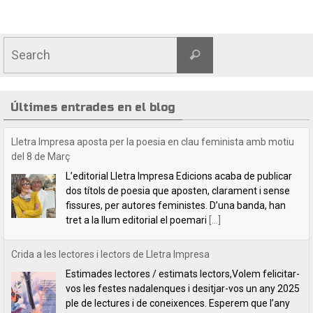
Últimes entrades en el blog
Crida a les lectores i lectors de Lletra Impresa
Estimades lectores / estimats lectors,Volem felicitar-
vos les festes nadalenques i desitjar-vos un any 2025
ple de lectures i de coneixences. Esperem que l’any
vinent ens proveirà de coses positives. Estem
[...]
Indilletres, una cita indefugible
Aquest cap de setmana hem estat a la Bisbal
d’Empordà, a la fira del llibre Indilletres. És la cinquena
vegada que hi participem. De Gandia –el bressol dels
clàssics de
[...]