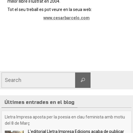
millor llibre il·lustrat en 2004.
Tot el seu treball es pot veure en la seua web:
www.cesarbarcelo.com
Últimes entrades en el blog
Crida a les lectores i lectors de Lletra Impresa
Estimades lectores / estimats lectors,Volem felicitar-
vos les festes nadalenques i desitjar-vos un any 2025