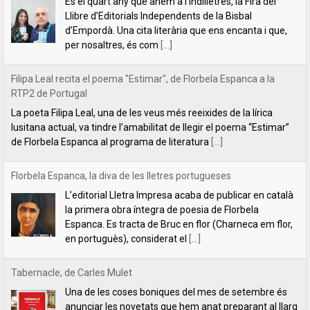
La poeta Filipa Leal, una de les veus més reeixides de la lírica
lusitana actual, va tindre l’amabilitat de llegir el poema “Estimar”
de Florbela Espanca al programa de literatura
[...]
Florbela Espanca, la diva de les lletres portugueses
L’editorial Lletra Impresa acaba de publicar en català
la primera obra íntegra de poesia de Florbela
Espanca. Es tracta de Bruc en flor (Charneca em flor,
en portuguès), considerat el
[...]
Tabernacle, de Carles Mulet
Una de les coses boniques del mes de setembre és
anunciar les novetats que hem anat preparant al llarg
de l'estiu. La primera és aquest tríptic poètic de Carles
Mulet:
[...]
Lletra Impresa aposta per la poesia en clau feminista amb motiu
del 8 de Març
L’editorial Lletra Impresa Edicions acaba de publicar
dos títols de poesia que aposten, clarament i sense