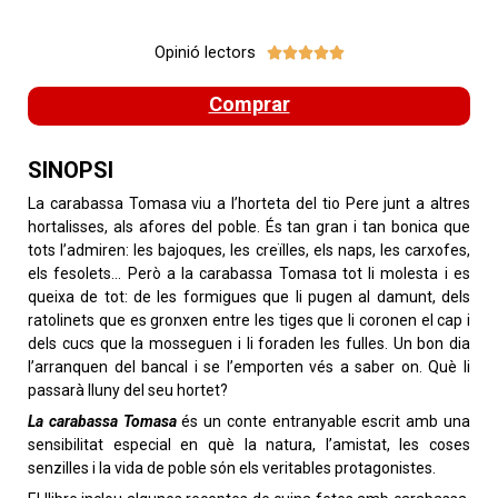
Opinió lectors





Comprar
SINOPSI
La carabassa Tomasa viu a l’horteta del tio Pere junt a altres
hortalisses, als afores del poble. És tan gran i tan bonica que
tots l’admiren: les bajoques, les creïlles, els naps, les carxofes,
els fesolets… Però a la carabassa Tomasa tot li molesta i es
queixa de tot: de les formigues que li pugen al damunt, dels
ratolinets que es gronxen entre les tiges que li coronen el cap i
dels cucs que la mosseguen i li foraden les fulles. Un bon dia
l’arranquen del bancal i se l’emporten vés a saber on. Què li
passarà lluny del seu hortet?
La carabassa Tomasa
és un conte entranyable escrit amb una
sensibilitat especial en què la natura, l’amistat, les coses
senzilles i la vida de poble són els veritables protagonistes.