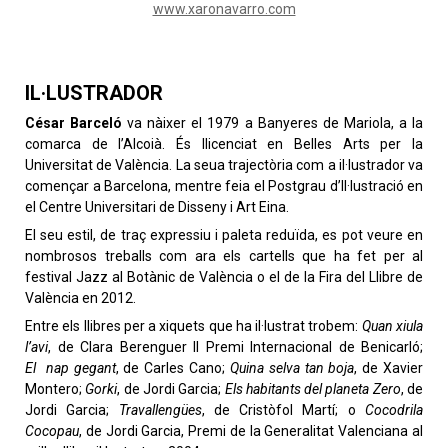
www.xaronavarro.com
IL·LUSTRADOR
César Barceló
va nàixer el 1979 a Banyeres de Mariola, a la
comarca de l’Alcoià. És llicenciat en Belles Arts per la
Universitat de València. La seua trajectòria com a il·lustrador va
començar a Barcelona, mentre feia el Postgrau d’Il·lustració en
el Centre Universitari de Disseny i Art Eina.
El seu estil, de traç expressiu i paleta reduïda, es pot veure en
nombrosos treballs com ara els cartells que ha fet per al
festival Jazz al Botànic de València o el de la Fira del Llibre de
València en 2012.
Entre els llibres per a xiquets que ha il·lustrat trobem:
Quan xiula
l’avi
, de Clara Berenguer II Premi Internacional de Benicarló;
El
nap gegant
, de Carles Cano;
Quina selva tan boja
, de Xavier
Montero;
Gorki
, de Jordi Garcia;
Els habitants del planeta Zero
, de
Jordi Garcia;
Travallengües
, de Cristòfol Martí; o
Cocodrila
Cocopau
, de Jordi Garcia, Premi de la Generalitat Valenciana al