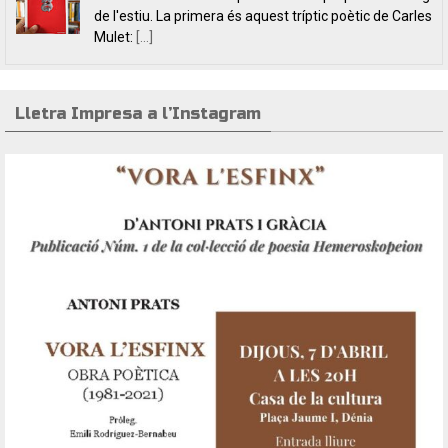
fissures, per autores feministes. D’una banda, han
tret a la llum editorial el poemari
[...]
Lletra Impresa a l’Instagram