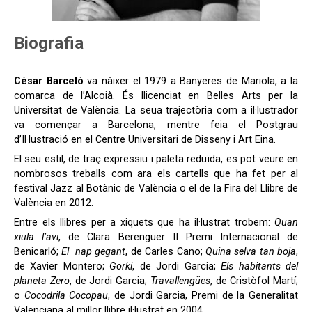
Biografia
César Barceló
va nàixer el 1979 a Banyeres de Mariola, a la
comarca de l’Alcoià. És llicenciat en Belles Arts per la
Universitat de València. La seua trajectòria com a il·lustrador
va començar a Barcelona, mentre feia el Postgrau
d’Il·lustració en el Centre Universitari de Disseny i Art Eina.
El seu estil, de traç expressiu i paleta reduïda, es pot veure en
nombrosos treballs com ara els cartells que ha fet per al
festival Jazz al Botànic de València o el de la Fira del Llibre de
València en 2012.
Entre els llibres per a xiquets que ha il·lustrat trobem:
Quan
xiula l’avi
, de Clara Berenguer II Premi Internacional de
Benicarló;
El
nap gegant
, de Carles Cano;
Quina selva tan boja
,
de Xavier Montero;
Gorki
, de Jordi Garcia;
Els habitants del
planeta Zero
, de Jordi Garcia;
Travallengües
, de Cristòfol Martí;
o
Cocodrila Cocopau
, de Jordi Garcia, Premi de la Generalitat
Valenciana al millor llibre il·lustrat en 2004.