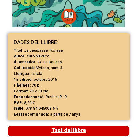
DAD
ES
DEL LLIBRE:
Títol:
La carabassa Tomasa
Autor:
Xaro Navarro
Il·lustrador:
Cèsar Barceló
Col·lecció:
Mythos, núm. 3
Llengua:
català
1a edició:
octubre 2016
Pàgines:
70 p.
Format:
20 x 13 cm
Enquadernació:
Rústica PUR
PVP:
8,50 €
ISBN:
978-84-945008-5-5
Edat recomanada:
a partir de 7 anys
Tast del llibre