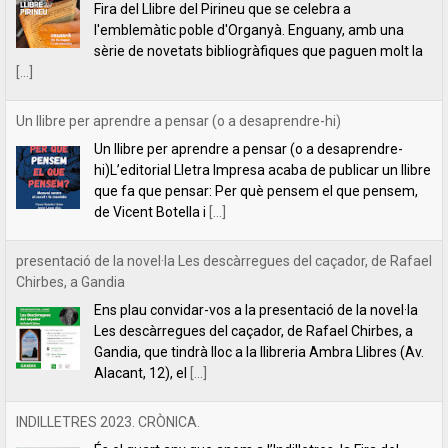
hi)L’editorial Lletra Impresa acaba de publicar un llibre
que fa que pensar: Per què pensem el que pensem,
de Vicent Botella i
[...]
presentació de la novel·la Les descàrregues del caçador, de Rafael
Chirbes, a Gandia
Ens plau convidar-vos a la presentació de la novel·la
Les descàrregues del caçador, de Rafael Chirbes, a
Gandia, que tindrà lloc a la llibreria Ambra Llibres (Av.
Alacant, 12), el
[...]
INDILLETRES 2023. CRÒNICA.
És el quart any que anem a l’Indilletres, la Fira del
Llibre d’Editorials Independents de la Bisbal
d’Empordà. Una cita literària que ens encanta i que,
per nosaltres, és com
[...]
Filipa Leal recita el poema "Estimar", de Florbela Espanca a la
RTP2 de Portugal