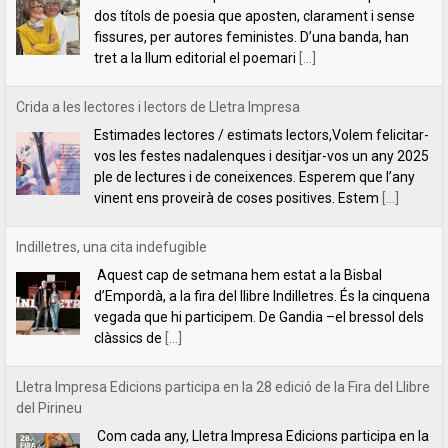
ple de lectures i de coneixences. Esperem que l’any
vinent ens proveirà de coses positives. Estem
[...]
Indilletres, una cita indefugible
Aquest cap de setmana hem estat a la Bisbal
d’Empordà, a la fira del llibre Indilletres. És la cinquena
vegada que hi participem. De Gandia –el bressol dels
clàssics de
[...]
Lletra Impresa Edicions participa en la 28 edició de la Fira del Llibre
del Pirineu
Com cada any, Lletra Impresa Edicions participa en la
Fira del Llibre del Pirineu que se celebra a
l'emblemàtic poble d'Organyà. Enguany, amb una
sèrie de novetats bibliogràfiques que paguen molt la
[...]
Un llibre per aprendre a pensar (o a desaprendre-hi)
Un llibre per aprendre a pensar (o a desaprendre-