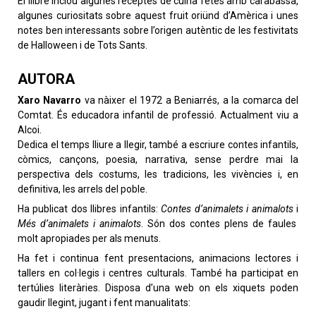
El llibre inclou algunes receptes de cuina fetes amb carabassa,
algunes curiositats sobre aquest fruit oriünd d’Amèrica i unes
notes ben interessants sobre l’origen autèntic de les festivitats
de Halloween i de Tots Sants.
AUTORA
Xaro Navarro
va nàixer el 1972 a Beniarrés, a la comarca del
Comtat. És educadora infantil de professió. Actualment viu a
Alcoi.
Dedica el temps lliure a llegir, també a escriure contes infantils,
còmics, cançons, poesia, narrativa, sense perdre mai la
perspectiva dels costums, les tradicions, les vivències i, en
definitiva, les arrels del poble.
Ha publicat dos llibres infantils:
Contes d’animalets i animalots
i
Més d’animalets i animalots
. Són dos contes plens de faules
molt apropiades per als menuts.
Ha fet i continua fent presentacions, animacions lectores i
tallers en col·legis i centres culturals. També ha participat en
tertúlies literàries. Disposa d’una web on els xiquets poden
gaudir llegint, jugant i fent manualitats: