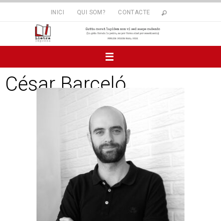
INICI
QUI SOM?
CONTACTE
César Barceló