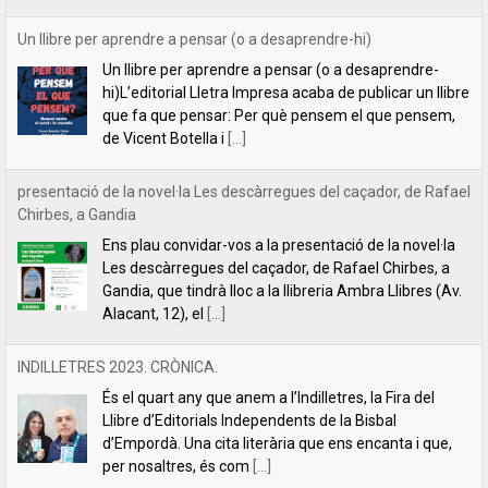
presentació de la novel·la Les descàrregues del caçador, de Rafael
Chirbes, a Gandia
Ens plau convidar-vos a la presentació de la novel·la
Les descàrregues del caçador, de Rafael Chirbes, a
Gandia, que tindrà lloc a la llibreria Ambra Llibres (Av.
Alacant, 12), el
[...]
INDILLETRES 2023. CRÒNICA.
És el quart any que anem a l’Indilletres, la Fira del
Llibre d’Editorials Independents de la Bisbal
d’Empordà. Una cita literària que ens encanta i que,
per nosaltres, és com
[...]
Filipa Leal recita el poema "Estimar", de Florbela Espanca a la
RTP2 de Portugal
La poeta Filipa Leal, una de les veus més reeixides de la lírica
lusitana actual, va tindre l’amabilitat de llegir el poema “Estimar”
de Florbela Espanca al programa de literatura
[...]