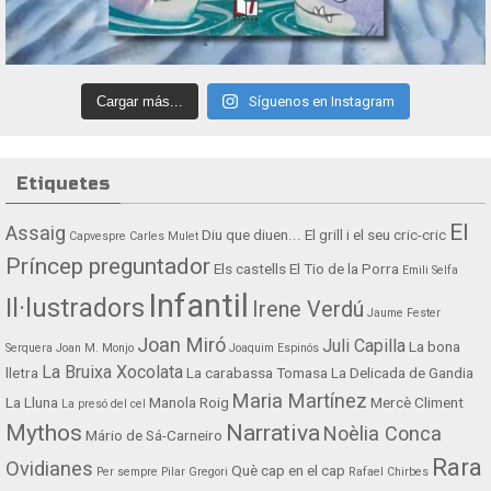
Cargar más...
Síguenos en Instagram
Etiquetes
El
Assaig
Diu que diuen...
El grill i el seu cric-cric
Capvespre
Carles Mulet
Príncep preguntador
Els castells
El Tio de la Porra
Emili Selfa
Infantil
Il·lustradors
Irene Verdú
Jaume Fester
Joan Miró
Juli Capilla
La bona
Serquera
Joan M. Monjo
Joaquim Espinós
La Bruixa Xocolata
lletra
La carabassa Tomasa
La Delicada de Gandia
Maria Martínez
La Lluna
Manola Roig
Mercè Climent
La presó del cel
Mythos
Narrativa
Noèlia Conca
Mário de Sá-Carneiro
Rara
Ovidianes
Què cap en el cap
Per sempre
Pilar Gregori
Rafael Chirbes