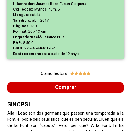
Il·lustrador:
Jaume i Rosa Fuster Serquera
Col·lecció:
Mythos, núm. 5
Llengua:
català
1a edició:
abril 2017
Pàgines:
130
Format:
20 x 13 cm
Enquadernació:
Rústica PUR
PVP:
8,50 €
ISBN:
978-84-946810-0-4
Edat recomanada:
a partir de 12 anys
Opinió lectors





Comprar
SINOPSI
Aila i Leax són dos germans que passen una temporada a la
Font, el poble dels seus iaios, que és ben peculiar. Diuen que els
de la Font són “cabuts”. Però, per què? A la Font, hi ha