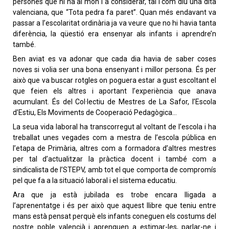
persones que hi ha al món i a considerar, tal i com diu una dita
valenciana, que “Tota pedra fa paret”. Quan més endavant va
passar a l’escolaritat ordinària ja va veure que no hi havia tanta
diferència, la qüestió era ensenyar als infants i aprendre’n
també.
Ben aviat es va adonar que cada dia havia de saber coses
noves si volia ser una bona ensenyant i millor persona. És per
això que va buscar rotgles on poguera estar a gust escoltant el
que feien els altres i aportant l’experiència que anava
acumulant. És del Col·lectiu de Mestres de La Safor, l’Escola
d’Estiu, Els Moviments de Cooperació Pedagògica…
La seua vida laboral ha transcorregut al voltant de l’escola i ha
treballat unes vegades com a mestra de l’escola pública en
l’etapa de Primària, altres com a formadora d’altres mestres
per tal d’actualitzar la pràctica docent i també com a
sindicalista de l’STEPV, amb tot el que comporta de compromís
pel que fa a la situació laboral i el sistema educatiu.
Ara que ja està jubilada es trobe encara lligada a
l’aprenentatge i és per això que aquest llibre que teniu entre
mans està pensat perquè els infants coneguen els costums del
nostre poble valencià i aprenguen a estimar-les, parlar-ne i