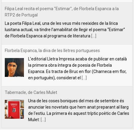
Florbela Espanca, la diva de les lletres portugueses
L’editorial Lletra Impresa acaba de publicar en català
la primera obra íntegra de poesia de Florbela
Espanca. Es tracta de Bruc en flor (Charneca em flor,
en portuguès), considerat el
[...]
Tabernacle, de Carles Mulet
Una de les coses boniques del mes de setembre és
anunciar les novetats que hem anat preparant al llarg
de l'estiu. La primera és aquest tríptic poètic de Carles
Mulet:
[...]
Lletra Impresa aposta per la poesia en clau feminista amb motiu
del 8 de Març
L’editorial Lletra Impresa Edicions acaba de publicar
dos títols de poesia que aposten, clarament i sense
fissures, per autores feministes. D’una banda, han
tret a la llum editorial el poemari
[...]