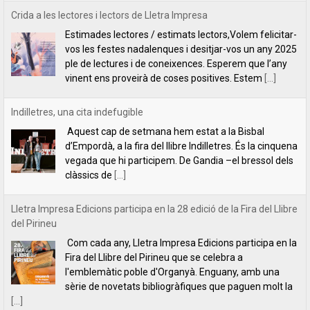
Indilletres, una cita indefugible
Aquest cap de setmana hem estat a la Bisbal
d’Empordà, a la fira del llibre Indilletres. És la cinquena
vegada que hi participem. De Gandia –el bressol dels
clàssics de
[...]
Lletra Impresa Edicions participa en la 28 edició de la Fira del Llibre
del Pirineu
Com cada any, Lletra Impresa Edicions participa en la
Fira del Llibre del Pirineu que se celebra a
l'emblemàtic poble d'Organyà. Enguany, amb una
sèrie de novetats bibliogràfiques que paguen molt la
[...]
Un llibre per aprendre a pensar (o a desaprendre-hi)
Un llibre per aprendre a pensar (o a desaprendre-
hi)L’editorial Lletra Impresa acaba de publicar un llibre
que fa que pensar: Per què pensem el que pensem,
de Vicent Botella i
[...]