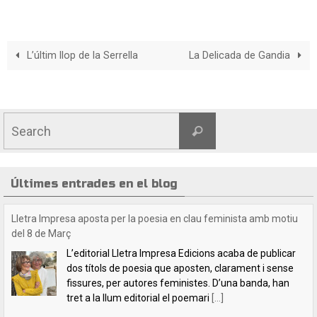
L’últim llop de la Serrella
La Delicada de Gandia
Últimes entrades en el blog
Crida a les lectores i lectors de Lletra Impresa
Estimades lectores / estimats lectors,Volem felicitar-
vos les festes nadalenques i desitjar-vos un any 2025
ple de lectures i de coneixences. Esperem que l’any
vinent ens proveirà de coses positives. Estem
[...]