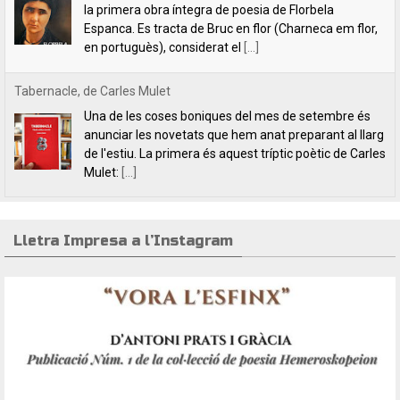
de l'estiu. La primera és aquest tríptic poètic de Carles
Mulet:
[...]
Lletra Impresa aposta per la poesia en clau feminista amb motiu
del 8 de Març
L’editorial Lletra Impresa Edicions acaba de publicar
dos títols de poesia que aposten, clarament i sense
fissures, per autores feministes. D’una banda, han
tret a la llum editorial el poemari
[...]
Lletra Impresa a l’Instagram