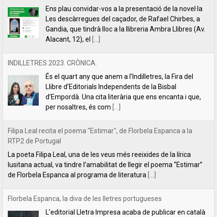
Llibre d’Editorials Independents de la Bisbal
d’Empordà. Una cita literària que ens encanta i que,
per nosaltres, és com
[...]
Filipa Leal recita el poema "Estimar", de Florbela Espanca a la
RTP2 de Portugal
La poeta Filipa Leal, una de les veus més reeixides de la lírica
lusitana actual, va tindre l’amabilitat de llegir el poema “Estimar”
de Florbela Espanca al programa de literatura
[...]
Florbela Espanca, la diva de les lletres portugueses
L’editorial Lletra Impresa acaba de publicar en català
la primera obra íntegra de poesia de Florbela
Espanca. Es tracta de Bruc en flor (Charneca em flor,
en portuguès), considerat el
[...]
Tabernacle, de Carles Mulet
Una de les coses boniques del mes de setembre és
anunciar les novetats que hem anat preparant al llarg