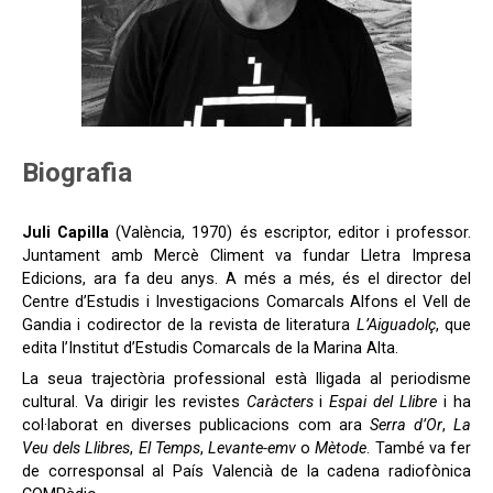
Biografia
Juli Capilla
(València, 1970) és escriptor, editor i professor.
Juntament amb Mercè Climent va fundar Lletra Impresa
Edicions, ara fa deu anys. A més a més, és el director del
Centre d’Estudis i Investigacions Comarcals Alfons el Vell de
Gandia i codirector de la revista de literatura
L’Aiguadolç
, que
edita l’Institut d’Estudis Comarcals de la Marina Alta.
La seua trajectòria professional està lligada al periodisme
cultural. Va dirigir les revistes
Caràcters
i
Espai del Llibre
i ha
col·laborat en diverses publicacions com ara
Serra d’Or
,
La
Veu dels Llibres
,
El Temps
,
Levante-emv
o
Mètode
. També va fer
de corresponsal al País Valencià de la cadena radiofònica