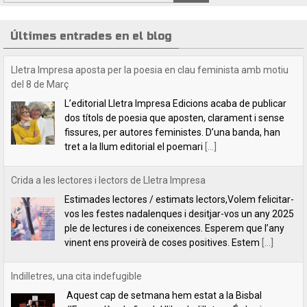
Últimes entrades en el blog
Crida a les lectores i lectors de Lletra Impresa
Estimades lectores / estimats lectors,Volem felicitar-
vos les festes nadalenques i desitjar-vos un any 2025
ple de lectures i de coneixences. Esperem que l’any
vinent ens proveirà de coses positives. Estem
[...]
Indilletres, una cita indefugible
Aquest cap de setmana hem estat a la Bisbal
d’Empordà, a la fira del llibre Indilletres. És la cinquena
vegada que hi participem. De Gandia –el bressol dels
clàssics de
[...]
Lletra Impresa Edicions participa en la 28 edició de la Fira del Llibre
del Pirineu
Com cada any, Lletra Impresa Edicions participa en la