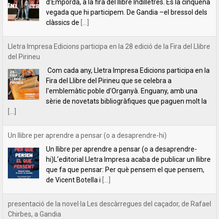
Fira del Llibre del Pirineu que se celebra a
l'emblemàtic poble d'Organyà. Enguany, amb una
sèrie de novetats bibliogràfiques que paguen molt la
[...]
Un llibre per aprendre a pensar (o a desaprendre-hi)
Un llibre per aprendre a pensar (o a desaprendre-
hi)L’editorial Lletra Impresa acaba de publicar un llibre
que fa que pensar: Per què pensem el que pensem,
de Vicent Botella i
[...]
presentació de la novel·la Les descàrregues del caçador, de Rafael
Chirbes, a Gandia
Ens plau convidar-vos a la presentació de la novel·la
Les descàrregues del caçador, de Rafael Chirbes, a
Gandia, que tindrà lloc a la llibreria Ambra Llibres (Av.
Alacant, 12), el
[...]
INDILLETRES 2023. CRÒNICA.
És el quart any que anem a l’Indilletres, la Fira del