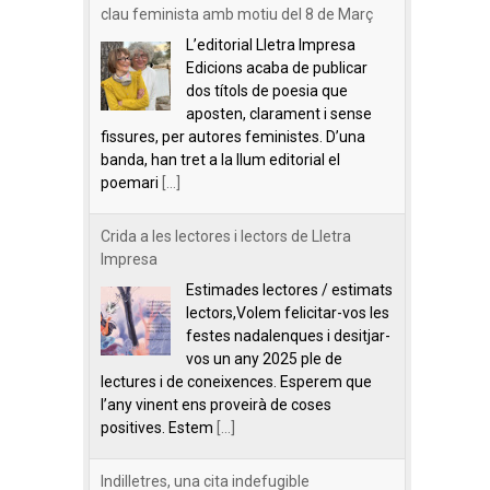
clau feminista amb motiu del 8 de Març
L’editorial Lletra Impresa
Edicions acaba de publicar
dos títols de poesia que
aposten, clarament i sense
fissures, per autores feministes. D’una
banda, han tret a la llum editorial el
poemari
[...]
Crida a les lectores i lectors de Lletra
Impresa
Estimades lectores / estimats
lectors,Volem felicitar-vos les
festes nadalenques i desitjar-
vos un any 2025 ple de
lectures i de coneixences. Esperem que
l’any vinent ens proveirà de coses
positives. Estem
[...]
Indilletres, una cita indefugible