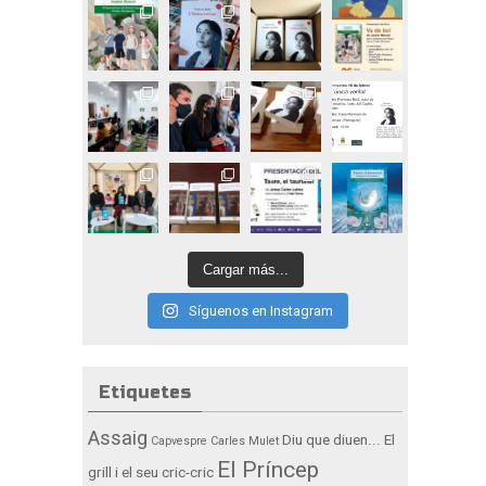
Cargar más...
Síguenos en Instagram
Etiquetes
Assaig
Diu que diuen...
El
Capvespre
Carles Mulet
El Príncep
grill i el seu cric-cric