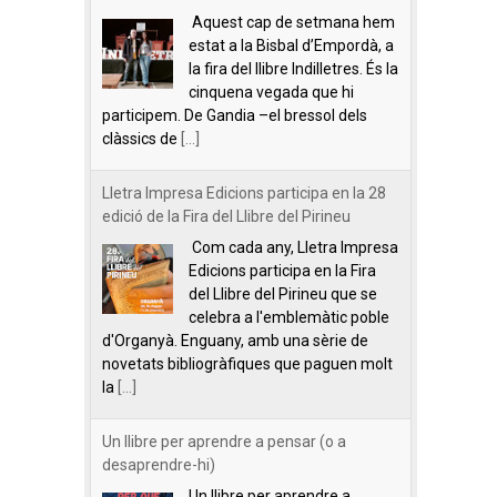
Aquest cap de setmana hem
estat a la Bisbal d’Empordà, a
la fira del llibre Indilletres. És la
cinquena vegada que hi
participem. De Gandia –el bressol dels
clàssics de
[...]
Lletra Impresa Edicions participa en la 28
edició de la Fira del Llibre del Pirineu
Com cada any, Lletra Impresa
Edicions participa en la Fira
del Llibre del Pirineu que se
celebra a l'emblemàtic poble
d'Organyà. Enguany, amb una sèrie de
novetats bibliogràfiques que paguen molt
la
[...]
Un llibre per aprendre a pensar (o a
desaprendre-hi)
Un llibre per aprendre a