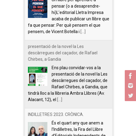
pensar (o a desaprendre-
hi)L’editorial Lletra Impresa
acaba de publicar un llibre que
fa que pensar: Per què pensem el que
pensem, de Vicent Botella i
[...]
presentació de la novel·la Les
descàrregues del caçador, de Rafael
Chirbes, a Gandia
Ens plau convidar-vos a la
presentació de la novel·la Les
descàrregues del caçador, de
Rafael Chirbes, a Gandia, que
tindrà lloc a la llibreria Ambra Llibres (Av.
Alacant, 12), el
[...]
INDILLETRES 2023. CRÒNICA.
És el quart any que anem a
l’Indilletres, la Fira del Llibre
d’Editorials Independents de