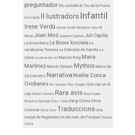
preguntador
Els castells
El Tio de la Porra
Infantil
Il·lustradors
Emili Selfa
Irene Verdú
Jaume Fester Serquera
Joan M.
Joan Miró
Juli Capilla
Monjo
Joaquim Espinós
La Bruixa Xocolata
La bona lletra
La
carabassa Tomasa
La Delicada de Gandia
La
Maria
Lluna
Manola Roig
La presó del cel
Mythos
Martínez
Mercè Climent
Mário de
Narrativa
Noèlia Conca
Sá-Carneiro
Ovidianes
Què cap en el
Per sempre
Pilar Gregori
Rara avis
cap
Rafael Chirbes
Rosa Fuster
Sergi Olcina
Silvia
Serquera
Santiago Diaz i Cano
Traduccions
Colomer
Una
Silvia Faus
marjal de llegendes
Un dia més de Pasqua!
Vicenta
Llorca