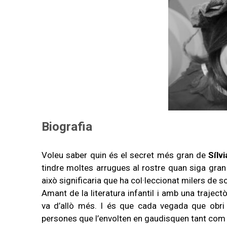
Biografia
Voleu saber quin és el secret més gran de
Sílv
tindre moltes arrugues al rostre quan siga gran i
això significaria que ha col·leccionat milers de s
Amant de la literatura infantil i amb una traject
va d’allò més. I és que cada vegada que obri u
persones que l’envolten en gaudisquen tant com 