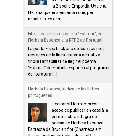
la Bisbal d’Empordà. Una cita
literària que ens encanta i que, per
nosaltres, és com
[...]
Filipa Leal recita el poema "Estimar", de
Florbela Espanca a la RTP2 de Portugal
La poeta Filipa Leal, una de les veus més
reeixides de la lírica lusitana actual, va
tindre l’amabilitat de llegir el poema
“Estimar” de Florbela Espanca al programa
de literatura
[...]
Florbela Espanca, la diva de les lletres
portugueses
L’editorial Lletra Impresa
acaba de publicar en català la
primera obra íntegra de
poesia de Florbela Espanca.
Es tracta de Bruc en flor (Charneca em
flor, en portuguès), considerat el
[...]