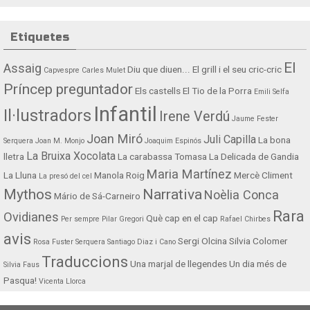
Etiquetes
El
Assaig
Diu que diuen...
El grill i el seu cric-cric
Capvespre
Carles Mulet
Príncep preguntador
Els castells
El Tio de la Porra
Emili Selfa
Infantil
Il·lustradors
Irene Verdú
Jaume Fester
Joan Miró
Juli Capilla
La bona
Serquera
Joan M. Monjo
Joaquim Espinós
La Bruixa Xocolata
lletra
La carabassa Tomasa
La Delicada de Gandia
Maria Martínez
La Lluna
Manola Roig
Mercè Climent
La presó del cel
Mythos
Narrativa
Noèlia Conca
Mário de Sá-Carneiro
Rara
Ovidianes
Què cap en el cap
Per sempre
Pilar Gregori
Rafael Chirbes
avis
Sergi Olcina
Silvia Colomer
Rosa Fuster Serquera
Santiago Diaz i Cano
Traduccions
Una marjal de llegendes
Un dia més de
Silvia Faus
Pasqua!
Vicenta Llorca