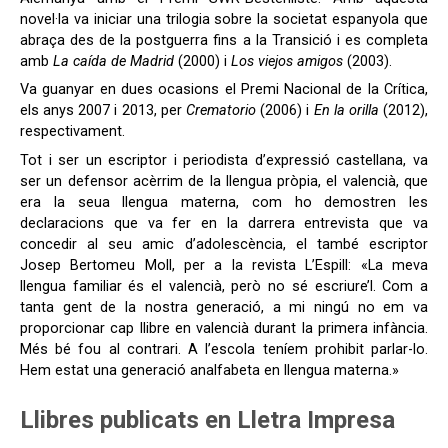
novel·la va iniciar una trilogia sobre la societat espanyola que
abraça des de la postguerra fins a la Transició i es completa
amb
La caída de Madrid
(2000) i
Los viejos amigos
(2003).
Va guanyar en dues ocasions el Premi Nacional de la Crítica,
els anys 2007 i 2013, per
Crematorio
(2006) i
En la orilla
(2012),
respectivament.
Tot i ser un escriptor i periodista d’expressió castellana, va
ser un defensor acèrrim de la llengua pròpia, el valencià, que
era la seua llengua materna, com ho demostren les
declaracions que va fer en la darrera entrevista que va
concedir al seu amic d’adolescència, el també escriptor
Josep Bertomeu Moll, per a la revista L’Espill: «La meva
llengua familiar és el valencià, però no sé escriure’l. Com a
tanta gent de la nostra generació, a mi ningú no em va
proporcionar cap llibre en valencià durant la primera infància.
Més bé fou al contrari. A l’escola teníem prohibit parlar-lo.
Hem estat una generació analfabeta en llengua materna.»
Llibres publicats en Lletra Impresa