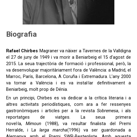
Biografia
Rafael Chirbes
Magraner va nàixer a Tavernes de la Valldigna
el 27 de juny de 1949 i va morir a Beniarbeig el 15 d’agost de
2015. La seua trajectòria de formació i professional, però, la
va desenvolupar majoritàriament fora de València: a Madrid, el
Marroc, París, Barcelona, A Coruña i Extremadura. L’any 2000
va tornar a València i es va instal·lar definitivament a
Beniarbeig, molt prop de Dénia.
En un principi, Chirbes es va dedicar a la crítica literaria i a
altres activitats periodístiques, com ara a fer ressenyes
gastronòmiques i articles per a la revista
Sobremesa
, i als
reportatges de viatges. La seua primera
novel·la,
Mimoun
(1988), va resultar finalista del Premi
Herralde, i L
a larga marcha
(1996) va ser guardonada a
Alemanya amb el Premi SWR-Bestenliste. Amb aquesta