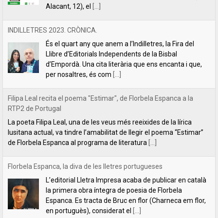
Alacant, 12), el
[...]
INDILLETRES 2023. CRÒNICA.
És el quart any que anem a l’Indilletres, la Fira del
Llibre d’Editorials Independents de la Bisbal
d’Empordà. Una cita literària que ens encanta i que,
per nosaltres, és com
[...]
Filipa Leal recita el poema "Estimar", de Florbela Espanca a la
RTP2 de Portugal
La poeta Filipa Leal, una de les veus més reeixides de la lírica
lusitana actual, va tindre l’amabilitat de llegir el poema “Estimar”
de Florbela Espanca al programa de literatura
[...]
Florbela Espanca, la diva de les lletres portugueses
L’editorial Lletra Impresa acaba de publicar en català
la primera obra íntegra de poesia de Florbela
Espanca. Es tracta de Bruc en flor (Charneca em flor,
en portuguès), considerat el
[...]