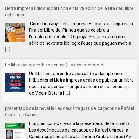
Lletra Impresa Edicions participa en la 28 edició de la Fira del Llibre
del Pirineu
Com cada any, Lletra Impresa Edicions participa en la
Fira del Llibre del Pirineu que se celebra a
l'emblemàtic poble d'Organyà. Enguany, amb una
sèrie de novetats bibliogràfiques que paguen molt la
[...]
Un llibre per aprendre a pensar (o a desaprendre-hi)
Un llibre per aprendre a pensar (o a desaprendre-
hi)L’editorial Lletra Impresa acaba de publicar un llibre
que fa que pensar: Per què pensem el que pensem,
de Vicent Botella i
[...]
presentació de la novel·la Les descàrregues del caçador, de Rafael
Chirbes, a Gandia
Ens plau convidar-vos a la presentació de la novel·la
Les descàrregues del caçador, de Rafael Chirbes, a
Gandia, que tindrà lloc a la llibreria Ambra Llibres (Av.